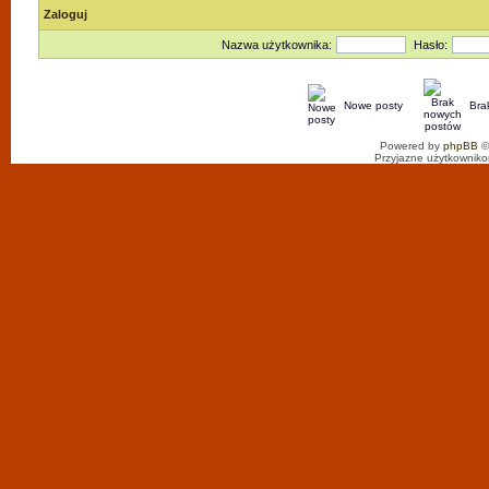
Zaloguj
Nazwa użytkownika:
Hasło:
Nowe posty
Bra
Powered by
phpBB
©
Przyjazne użytkowniko