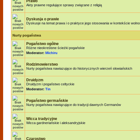
Prawo
Akty prawne regulujące sprawy związane z religią
Dyskusja o prawie
Dyskusje na temat prawa i o praktyce jego stosowania w kontekście wolnoś
Nurty pogaństwa
Pogaństwo ogólne
Różne nieokreślone ścieżki pogańskie
Moderator:
Michiru
Rodzimowierstwo
Nurty pogaństwa nawiazujące do historycznych wierzeń słowiańskich
Druidyzm
Druidyzm i pogaństwo celtyckie
Moderator:
Tin
Pogaństwo germańskie
Nurty pogaństwa nawiązujące do tradycji dawnych Germanów
Wicca tradycyjne
Wicca gardneriańskie i aleksandryjskie
Czarostwo