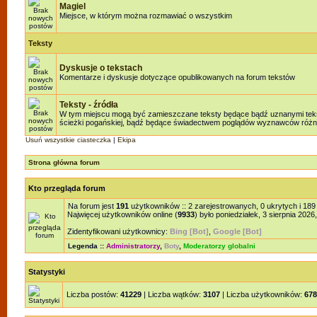
Magiel
Miejsce, w którym można rozmawiać o wszystkim
Teksty
Dyskusje o tekstach
Komentarze i dyskusje dotyczące opublikowanych na forum tekstów
Teksty - źródła
W tym miejscu mogą być zamieszczane teksty będące bądź uznanymi teksta
ścieżki pogańskiej, bądź będące świadectwem poglądów wyznawców różnyc
Usuń wszystkie ciasteczka
|
Ekipa
Strona główna forum
Kto przegląda forum
Na forum jest
191
użytkowników :: 2 zarejestrowanych, 0 ukrytych i 189
Najwięcej użytkowników online (
9933
) było poniedziałek, 3 sierpnia 2026
Zidentyfikowani użytkownicy:
Bing [Bot]
,
Google [Bot]
Legenda ::
Administratorzy
,
Boty
,
Moderatorzy globalni
Statystyki
Liczba postów:
41229
| Liczba wątków:
3107
| Liczba użytkowników:
678