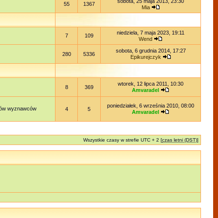
sobota, 25 maja 2013, 23:30
55
1367
Mia
niedziela, 7 maja 2023, 19:11
7
109
Wend
sobota, 6 grudnia 2014, 17:27
280
5336
Epikurejczyk
wtorek, 12 lipca 2011, 10:30
8
369
Amvaradel
poniedziałek, 6 września 2010, 08:00
lądów wyznawców
4
5
Amvaradel
Wszystkie czasy w strefie UTC + 2 [
czas letni (DST)
]