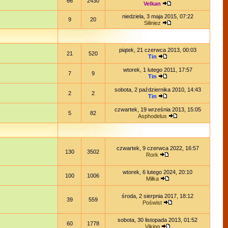
66
2430
Velkan
niedziela, 3 maja 2015, 07:22
9
20
Siliniez
piątek, 21 czerwca 2013, 00:03
21
520
Tin
wtorek, 1 lutego 2011, 17:57
7
9
Tin
sobota, 2 października 2010, 14:43
2
2
Tin
czwartek, 19 września 2013, 15:05
5
82
Asphodelus
czwartek, 9 czerwca 2022, 16:57
130
3502
Rork
wtorek, 6 lutego 2024, 20:10
100
1006
Miłka
środa, 2 sierpnia 2017, 18:12
39
559
Poświst
sobota, 30 listopada 2013, 01:52
60
1778
Viking