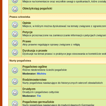
Miejsce na komentarze oraz wszelkie uwagi o spotkaniach, które zostały
Obieżyksiąg pogański
Prawa człowieka
Opinie
Miejsce, w którym można dyskutować na tematy związane z ograniczen
Petycje
Miejsce przeznaczone na zamieszczanie informacji o petycjach związan
Prawo
Akty prawne regulujące sprawy związane z religią
Dyskusja o prawie
Dyskusje na temat prawa i o praktyce jego stosowania w kontekście woln
Nurty pogaństwa
Pogaństwo ogólne
Różne nieokreślone ścieżki pogańskie
Moderator:
Michiru
Rodzimowierstwo
Nurty pogaństwa nawiazujące do historycznych wierzeń słowiańskich
Druidyzm
Druidyzm i pogaństwo celtyckie
Moderator:
Tin
Pogaństwo germańskie
Nurty pogaństwa nawiązujące do tradycji dawnych Germanów