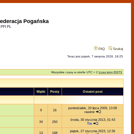
ederacja Pogańska
 PFI PL
FAQ
Szukaj
Teraz jest piątek, 7 sierpnia 2026, 18:25
Wszystkie czasy w strefie UTC + 2 [
czas letni (DST)
]
Wątki
Posty
Ostatni post
poniedziałek, 20 lipca 2009, 13:08
9
16
rawimir
środa, 30 stycznia 2013, 01:43
34
250
Tin
piątek, 27 stycznia 2023, 12:36
13
168