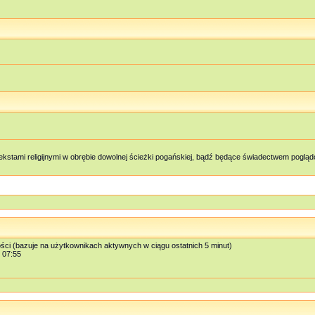
kstami religijnymi w obrębie dowolnej ścieżki pogańskiej, bądź będące świadectwem pog
ości (bazuje na użytkownikach aktywnych w ciągu ostatnich 5 minut)
, 07:55