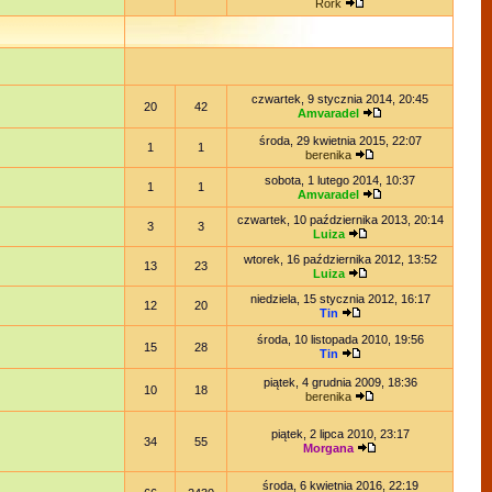
Rork
czwartek, 9 stycznia 2014, 20:45
20
42
Amvaradel
środa, 29 kwietnia 2015, 22:07
1
1
berenika
sobota, 1 lutego 2014, 10:37
1
1
Amvaradel
czwartek, 10 października 2013, 20:14
3
3
Luiza
wtorek, 16 października 2012, 13:52
13
23
Luiza
niedziela, 15 stycznia 2012, 16:17
12
20
Tin
środa, 10 listopada 2010, 19:56
15
28
Tin
piątek, 4 grudnia 2009, 18:36
10
18
berenika
piątek, 2 lipca 2010, 23:17
34
55
Morgana
środa, 6 kwietnia 2016, 22:19