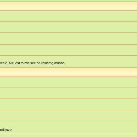
cie. Nie jest to miejsce na reklamę własną.
ękniejsze