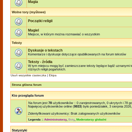
Magia
Wolne tory (myślowe)
Początki religii
Magiel
Miejsce, w którym można rozmawiać o wszystkim
Teksty
Dyskusje o tekstach
Komentarze i dyskusje dotyczące opublikowanych na forum tekstów
Teksty - źródła
W tym miejscu mogą być zamieszczane teksty będące bądź uznanymi te
różnych religii pogańskich.
Usuń wszystkie ciasteczka
|
Ekipa
Strona główna forum
Kto przegląda forum
Na forum jest
78
użytkowników :: 0 zarejestrowanych, 0 ukrytych i 78 g
Najwięcej użytkowników online (
9933
) było poniedziałek, 3 sierpnia 2026
Zidentyfikowani użytkownicy: Brak zalogowanych użytkowników
Legenda ::
Administratorzy
,
Boty
,
Moderatorzy globalni
Statystyki