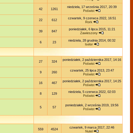
niedziela, 17 września 2017, 20:39
42
1261
Poświst
czwartek, 9 czerwca 2022, 16:51
22
612
Rork
poniedziałek, 6 lipca 2015, 11:21
39
847
Zawieszony
niedziela, 28 grudnia 2014, 00:32
6
23
Iselor
poniedziałek, 2 października 2017, 14:16
27
324
Poświst
czwartek, 25 lipca 2013, 23:47
9
260
Poświst
poniedziałek, 2 października 2017, 14:25
16
467
Poświst
niedziela, 5 czerwca 2022, 02:03
8
129
Poświst
poniedziałek, 2 września 2019, 19:56
5
57
Poświst
czwartek, 9 marca 2017, 22:46
559
4524
Nutel