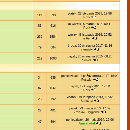
piątek, 27 stycznia 2023, 12:58
113
593
Rork
czwartek, 5 marca 2015, 00:11
86
616
Rork
wtorek, 8 listopada 2016, 20:52
239
1584
le Fer
środa, 20 września 2017, 11:16
79
584
ciernisty
piątek, 25 września 2015, 08:28
212
1008
Siliniez
poniedziałek, 2 października 2017, 15:09
34
538
Poświst
piątek, 17 lutego 2023, 17:30
87
1561
Rork
wtorek, 19 listopada 2013, 15:32
26
792
Babsztyl
piątek, 29 marca 2013, 17:02
27
401
Żmisław Trygławic
poniedziałek, 26 maja 2014, 22:06
47
594
Amvaradel