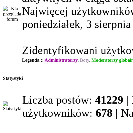
Najwięcej użytkowników
poniedziałek, 3 sierpnia
Zidentyfikowani użytk
Legenda ::
Administratorzy
,
Boty
,
Moderatorzy globaln
Statystyki
Liczba postów:
41229
|
użytkowników:
678
| N