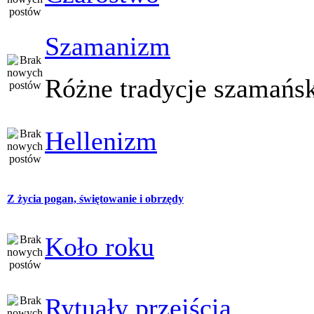
Szamanizm
Różne tradycje szamańs
Hellenizm
Z życia pogan, świętowanie i obrzędy
Koło roku
Rytuały przejścia