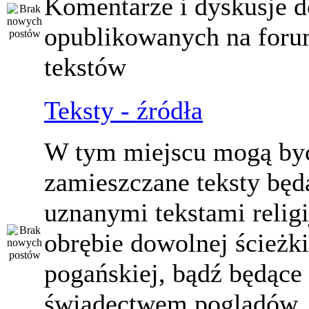
Komentarze i dyskusje d
opublikowanych na for
tekstów
Teksty - źródła
W tym miejscu mogą by
zamieszczane teksty będ
uznanymi tekstami relig
obrębie dowolnej ścieżki
pogańskiej, bądź będące
świadectwem poglądów