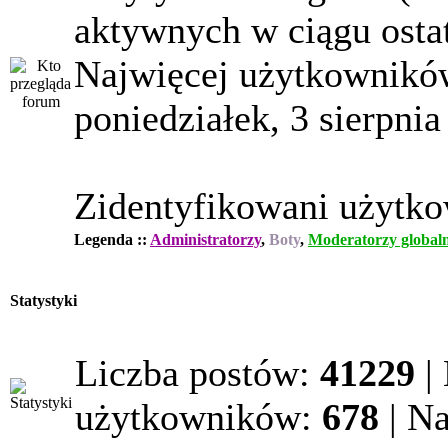
aktywnych w ciągu osta
Najwięcej użytkowników
poniedziałek, 3 sierpnia
Zidentyfikowani użytk
Legenda ::
Administratorzy
,
Boty
,
Moderatorzy globaln
Statystyki
Liczba postów:
41229
|
użytkowników:
678
| N