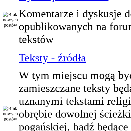
Komentarze i dyskusje d
opublikowanych na for
tekstów
Teksty - źródła
W tym miejscu mogą by
zamieszczane teksty będ
uznanymi tekstami relig
obrębie dowolnej ścieżki
pogańskiej, bądź będące