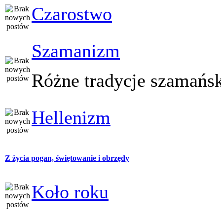
Czarostwo
Szamanizm
Różne tradycje szamańs
Hellenizm
Z życia pogan, świętowanie i obrzędy
Koło roku