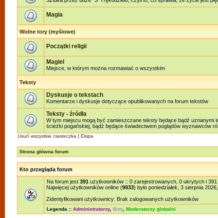
Sztuka przez duże "S" i rękodzieło, czyli to, co sprawia, że życie jest pi
Magia
Wolne tory (myślowe)
Początki religii
Magiel
Miejsce, w którym można rozmawiać o wszystkim
Teksty
Dyskusje o tekstach
Komentarze i dyskusje dotyczące opublikowanych na forum tekstów
Teksty - źródła
W tym miejscu mogą być zamieszczane teksty będące bądź uznanymi teks
ścieżki pogańskiej, bądź będące świadectwem poglądów wyznawców różn
Usuń wszystkie ciasteczka
|
Ekipa
Strona główna forum
Kto przegląda forum
Na forum jest
391
użytkowników :: 0 zarejestrowanych, 0 ukrytych i 391
Najwięcej użytkowników online (
9933
) było poniedziałek, 3 sierpnia 2026
Zidentyfikowani użytkownicy: Brak zalogowanych użytkowników
Legenda ::
Administratorzy
,
Boty
,
Moderatorzy globalni