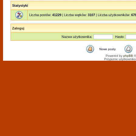
Statystyki
Liczba postów:
41229
| Liczba wątków:
3107
| Liczba użytkowników:
67
Zaloguj
Nazwa użytkownika:
Hasło:
Nowe posty
Powered by
phpBB
©
Przyjazne użytkowniko