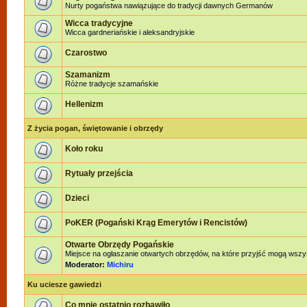
Nurty pogaństwa nawiązujące do tradycji dawnych Germanów
Wicca tradycyjne
Wicca gardneriańskie i aleksandryjskie
Czarostwo
Szamanizm
Różne tradycje szamańskie
Hellenizm
Z życia pogan, świętowanie i obrzędy
Koło roku
Rytuały przejścia
Dzieci
PoKER (Pogański Krąg Emerytów i Rencistów)
Otwarte Obrzędy Pogańskie
Miejsce na ogłaszanie otwartych obrzędów, na które przyjść mogą wszy
Moderator:
Michiru
Ku uciesze gawiedzi
Co mnie ostatnio rozbawiło