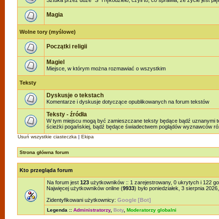
Sztuka przez duże "S" i rękodzieło, czyli to, co sprawia, że życie jest pi
Magia
Wolne tory (myślowe)
Początki religii
Magiel
Miejsce, w którym można rozmawiać o wszystkim
Teksty
Dyskusje o tekstach
Komentarze i dyskusje dotyczące opublikowanych na forum tekstów
Teksty - źródła
W tym miejscu mogą być zamieszczane teksty będące bądź uznanymi teks
ścieżki pogańskiej, bądź będące świadectwem poglądów wyznawców różn
Usuń wszystkie ciasteczka
|
Ekipa
Strona główna forum
Kto przegląda forum
Na forum jest
123
użytkowników :: 1 zarejestrowany, 0 ukrytych i 122 g
Najwięcej użytkowników online (
9933
) było poniedziałek, 3 sierpnia 2026
Zidentyfikowani użytkownicy:
Google [Bot]
Legenda ::
Administratorzy
,
Boty
,
Moderatorzy globalni