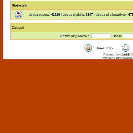
Statystyki
Liczba postów:
41229
| Liczba wątków:
3107
| Liczba użytkowników:
67
Zaloguj
Nazwa użytkownika:
Hasło:
Nowe posty
Powered by
phpBB
©
Przyjazne użytkowniko