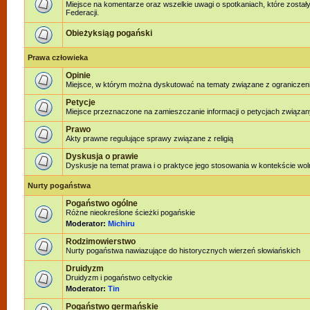
Miejsce na komentarze oraz wszelkie uwagi o spotkaniach, które został
Federacji.
Obieżyksiąg pogański
Prawa człowieka
Opinie
Miejsce, w którym można dyskutować na tematy związane z ograniczen
Petycje
Miejsce przeznaczone na zamieszczanie informacji o petycjach związan
Prawo
Akty prawne regulujące sprawy związane z religią
Dyskusja o prawie
Dyskusje na temat prawa i o praktyce jego stosowania w kontekście woln
Nurty pogaństwa
Pogaństwo ogólne
Różne nieokreślone ścieżki pogańskie
Moderator:
Michiru
Rodzimowierstwo
Nurty pogaństwa nawiazujące do historycznych wierzeń słowiańskich
Druidyzm
Druidyzm i pogaństwo celtyckie
Moderator:
Tin
Pogaństwo germańskie