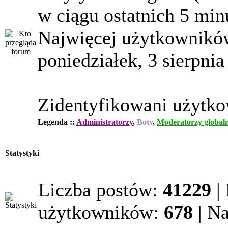
w ciągu ostatnich 5 min
Najwięcej użytkowników
poniedziałek, 3 sierpnia
Zidentyfikowani użytk
Legenda ::
Administratorzy
,
Boty
,
Moderatorzy globaln
Statystyki
Liczba postów:
41229
|
użytkowników:
678
| N