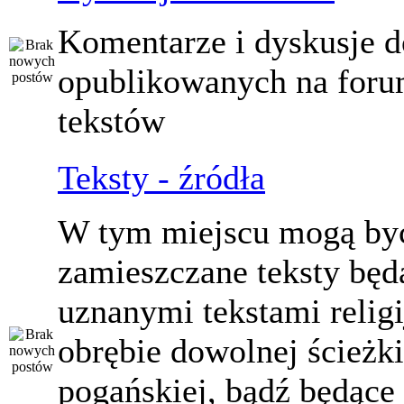
Komentarze i dyskusje d
opublikowanych na for
tekstów
Teksty - źródła
W tym miejscu mogą by
zamieszczane teksty będ
uznanymi tekstami relig
obrębie dowolnej ścieżki
pogańskiej, bądź będące