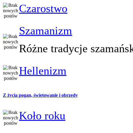
Czarostwo
Szamanizm
Różne tradycje szamańs
Hellenizm
Z życia pogan, świętowanie i obrzędy
Koło roku