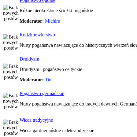
Pogaństwo ogólne
Różne nieokreślone ścieżki pogańskie
Moderator:
Michiru
Rodzimowierstwo
Nurty pogaństwa nawiazujące do historycznych wierzeń sło
Druidyzm
Druidyzm i pogaństwo celtyckie
Moderator:
Tin
Pogaństwo germańskie
Nurty pogaństwa nawiązujące do tradycji dawnych Germa
Wicca tradycyjne
Wicca gardneriańskie i aleksandryjskie