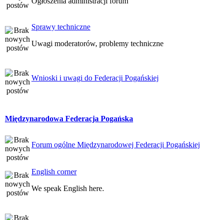
Ogłoszenia administracji forum
Sprawy techniczne
Uwagi moderatorów, problemy techniczne
Wnioski i uwagi do Federacji Pogańskiej
Międzynarodowa Federacja Pogańska
Forum ogólne Międzynarodowej Federacji Pogańskiej
English corner
We speak English here.