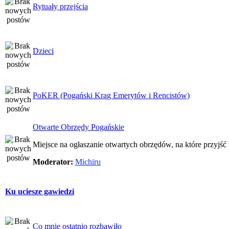
Rytuały przejścia
Dzieci
PoKER (Pogański Krąg Emerytów i Rencistów)
Otwarte Obrzędy Pogańskie
Miejsce na ogłaszanie otwartych obrzędów, na które przyjś
Moderator:
Michiru
Ku uciesze gawiedzi
Co mnie ostatnio rozbawiło