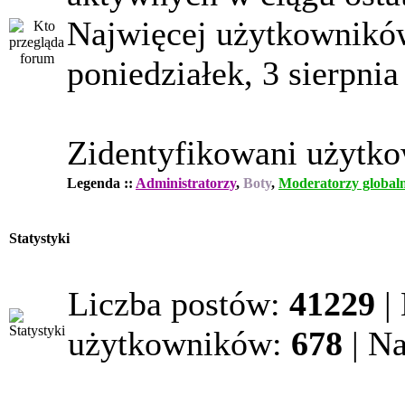
Najwięcej użytkowników
poniedziałek, 3 sierpnia
Zidentyfikowani użytk
Legenda ::
Administratorzy
,
Boty
,
Moderatorzy globaln
Statystyki
Liczba postów:
41229
|
użytkowników:
678
| N