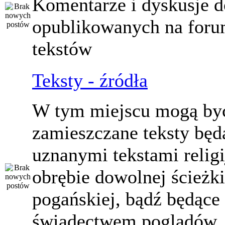
Komentarze i dyskusje d
opublikowanych na for
tekstów
Teksty - źródła
W tym miejscu mogą by
zamieszczane teksty będ
uznanymi tekstami relig
obrębie dowolnej ścieżki
pogańskiej, bądź będące
świadectwem poglądów