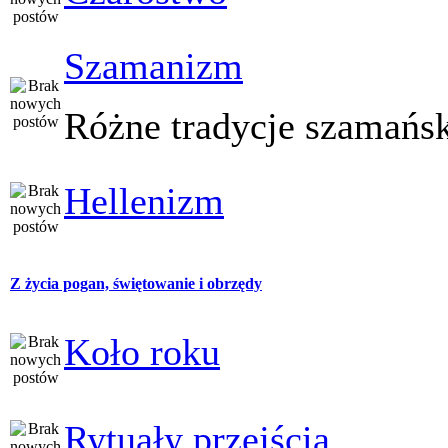
Szamanizm
Różne tradycje szamańs
Hellenizm
Z życia pogan, świętowanie i obrzędy
Koło roku
Rytuały przejścia