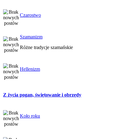
Czarostwo
Szamanizm
Różne tradycje szamańskie
Hellenizm
Z życia pogan, świętowanie i obrzędy
Koło roku