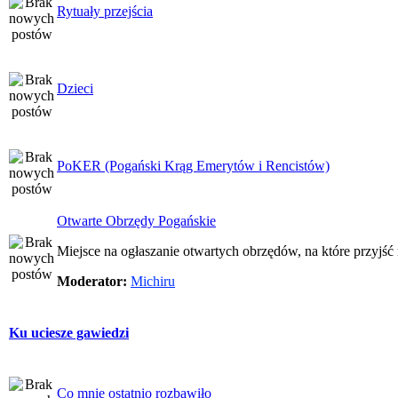
Rytuały przejścia
Dzieci
PoKER (Pogański Krąg Emerytów i Rencistów)
Otwarte Obrzędy Pogańskie
Miejsce na ogłaszanie otwartych obrzędów, na które przyjś
Moderator:
Michiru
Ku uciesze gawiedzi
Co mnie ostatnio rozbawiło