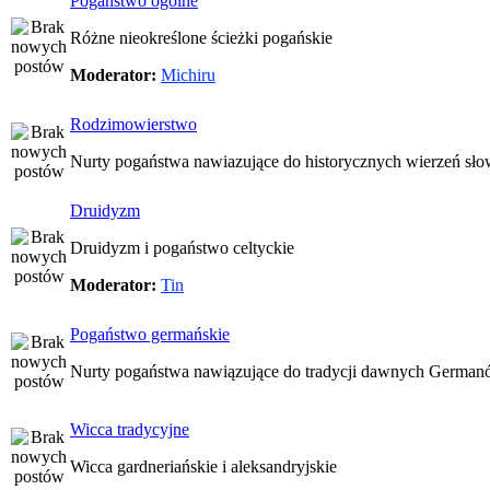
Pogaństwo ogólne
Różne nieokreślone ścieżki pogańskie
Moderator:
Michiru
Rodzimowierstwo
Nurty pogaństwa nawiazujące do historycznych wierzeń sło
Druidyzm
Druidyzm i pogaństwo celtyckie
Moderator:
Tin
Pogaństwo germańskie
Nurty pogaństwa nawiązujące do tradycji dawnych Germa
Wicca tradycyjne
Wicca gardneriańskie i aleksandryjskie