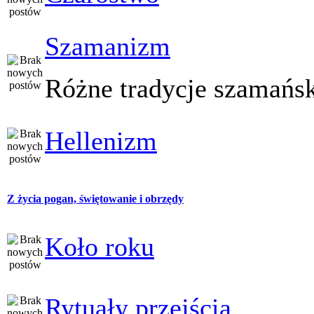
Szamanizm
Różne tradycje szamańs
Hellenizm
Z życia pogan, świętowanie i obrzędy
Koło roku
Rytuały przejścia