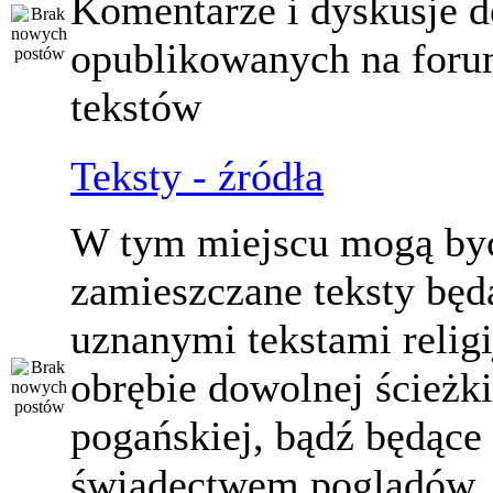
Komentarze i dyskusje d
opublikowanych na for
tekstów
Teksty - źródła
W tym miejscu mogą by
zamieszczane teksty będ
uznanymi tekstami relig
obrębie dowolnej ścieżki
pogańskiej, bądź będące
świadectwem poglądów