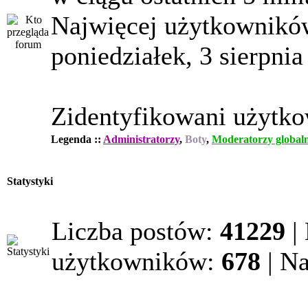
Najwięcej użytkowników
poniedziałek, 3 sierpnia
Zidentyfikowani użytk
Legenda ::
Administratorzy
,
Boty
,
Moderatorzy globaln
Statystyki
Liczba postów:
41229
|
użytkowników:
678
| N