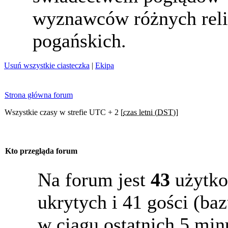
wyznawców różnych reli
pogańskich.
Usuń wszystkie ciasteczka
|
Ekipa
Strona główna forum
Wszystkie czasy w strefie UTC + 2 [
czas letni (DST)
]
Kto przegląda forum
Na forum jest
43
użytko
ukrytych i 41 gości (b
w ciągu ostatnich 5 min