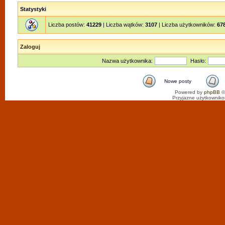
Statystyki
Liczba postów:
41229
| Liczba wątków:
3107
| Liczba użytkowników:
67
Zaloguj
Nazwa użytkownika:
Hasło:
Nowe posty
Powered by
phpBB
©
Przyjazne użytkowniko