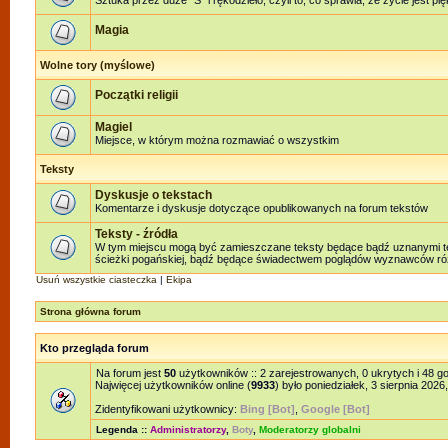
Sztuka przez duże "S" i rękodzieło, czyli to, co sprawia, że życie jest pi
Magia
Wolne tory (myślowe)
Początki religii
Magiel
Miejsce, w którym można rozmawiać o wszystkim
Teksty
Dyskusje o tekstach
Komentarze i dyskusje dotyczące opublikowanych na forum tekstów
Teksty - źródła
W tym miejscu mogą być zamieszczane teksty będące bądź uznanymi teks
ścieżki pogańskiej, bądź będące świadectwem poglądów wyznawców różn
Usuń wszystkie ciasteczka
|
Ekipa
Strona główna forum
Kto przegląda forum
Na forum jest
50
użytkowników :: 2 zarejestrowanych, 0 ukrytych i 48 g
Najwięcej użytkowników online (
9933
) było poniedziałek, 3 sierpnia 2026
Zidentyfikowani użytkownicy:
Bing [Bot]
,
Google [Bot]
Legenda ::
Administratorzy
,
Boty
,
Moderatorzy globalni