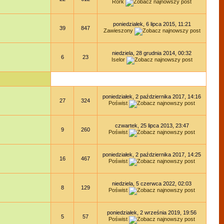
Rork
poniedziałek, 6 lipca 2015, 11:21
39
847
Zawieszony
niedziela, 28 grudnia 2014, 00:32
6
23
Iselor
poniedziałek, 2 października 2017, 14:16
27
324
Poświst
czwartek, 25 lipca 2013, 23:47
9
260
Poświst
poniedziałek, 2 października 2017, 14:25
16
467
Poświst
niedziela, 5 czerwca 2022, 02:03
8
129
Poświst
poniedziałek, 2 września 2019, 19:56
5
57
Poświst