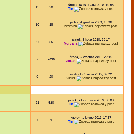
środa, 10 listopada 2010, 19:56
15
28
Tin
piątek, 4 grudnia 2009, 18:36
10
18
berenika
piątek, 2 lipca 2010, 23:17
34
55
Morgana
środa, 6 kwietnia 2016, 22:19
66
2430
Velkan
niedziela, 3 maja 2015, 07:22
9
20
Siliniez
piątek, 21 czerwca 2013, 00:03
21
520
Tin
wtorek, 1 lutego 2011, 17:57
7
9
Tin