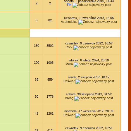
sobota, 2 października 2010, 14:43
2
2
Tin
czwartek, 19 września 2013, 15:05
5
82
Asphodelus
czwartek, 9 czerwca 2022, 16:57
130
3502
Rork
wtorek, 6 lutego 2024, 20:10
100
1006
Miłka
środa, 2 sierpnia 2017, 18:12
39
559
Poświst
sobota, 30 listopada 2013, 01:52
60
1778
Viking
niedziela, 17 września 2017, 20:39
42
1261
Poświst
czwartek, 9 czerwca 2022, 16:51
22
612