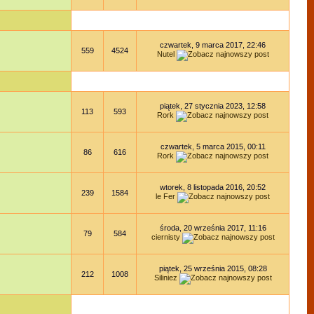
czwartek, 9 marca 2017, 22:46
559
4524
Nutel
piątek, 27 stycznia 2023, 12:58
113
593
Rork
czwartek, 5 marca 2015, 00:11
86
616
Rork
wtorek, 8 listopada 2016, 20:52
239
1584
le Fer
środa, 20 września 2017, 11:16
79
584
ciernisty
piątek, 25 września 2015, 08:28
212
1008
Siliniez