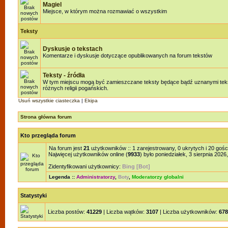
Magiel
Miejsce, w którym można rozmawiać o wszystkim
Teksty
Dyskusje o tekstach
Komentarze i dyskusje dotyczące opublikowanych na forum tekstów
Teksty - źródła
W tym miejscu mogą być zamieszczane teksty będące bądź uznanymi teks
różnych religii pogańskich.
Usuń wszystkie ciasteczka
|
Ekipa
Strona główna forum
Kto przegląda forum
Na forum jest
21
użytkowników :: 1 zarejestrowany, 0 ukrytych i 20 gośc
Najwięcej użytkowników online (
9933
) było poniedziałek, 3 sierpnia 2026
Zidentyfikowani użytkownicy:
Bing [Bot]
Legenda ::
Administratorzy
,
Boty
,
Moderatorzy globalni
Statystyki
Liczba postów:
41229
| Liczba wątków:
3107
| Liczba użytkowników:
678