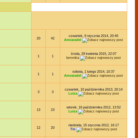
czwartek, 9 stycznia 2014, 20:45
20
42
Amvaradel
środa, 29 kwietnia 2015, 22:07
1
1
berenika
sobota, 1 lutego 2014, 10:37
1
1
Amvaradel
czwartek, 10 października 2013, 20:14
3
3
Luiza
wtorek, 16 października 2012, 13:52
13
23
Luiza
niedziela, 15 stycznia 2012, 16:17
12
20
Tin