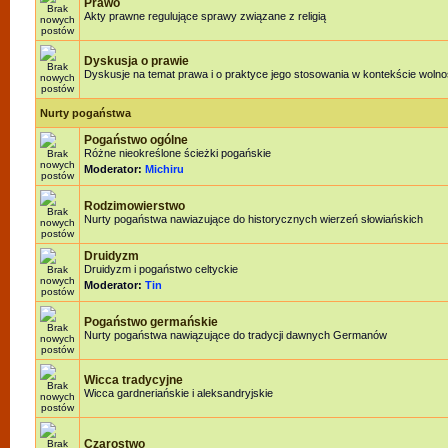
Prawo
Akty prawne regulujące sprawy związane z religią
Dyskusja o prawie
Dyskusje na temat prawa i o praktyce jego stosowania w kontekście wolnoś
Nurty pogaństwa
Pogaństwo ogólne
Różne nieokreślone ścieżki pogańskie
Moderator:
Michiru
Rodzimowierstwo
Nurty pogaństwa nawiazujące do historycznych wierzeń słowiańskich
Druidyzm
Druidyzm i pogaństwo celtyckie
Moderator:
Tin
Pogaństwo germańskie
Nurty pogaństwa nawiązujące do tradycji dawnych Germanów
Wicca tradycyjne
Wicca gardneriańskie i aleksandryjskie
Czarostwo