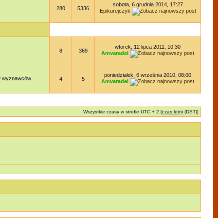
sobota, 6 grudnia 2014, 17:27
280
5336
Epikurejczyk
wtorek, 12 lipca 2011, 10:30
8
369
Amvaradel
poniedziałek, 6 września 2010, 08:00
dów wyznawców
4
5
Amvaradel
Wszystkie czasy w strefie UTC + 2 [
czas letni (DST)
]