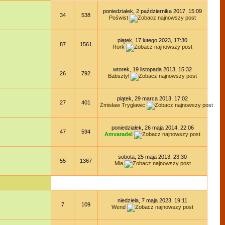
poniedziałek, 2 października 2017, 15:09
34
538
Poświst
piątek, 17 lutego 2023, 17:30
87
1561
Rork
wtorek, 19 listopada 2013, 15:32
26
792
Babsztyl
piątek, 29 marca 2013, 17:02
27
401
Żmisław Trygławic
poniedziałek, 26 maja 2014, 22:06
47
594
Amvaradel
sobota, 25 maja 2013, 23:30
55
1367
Mia
niedziela, 7 maja 2023, 19:11
7
109
Wend