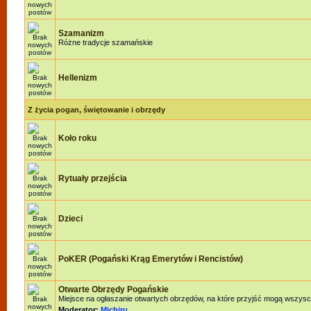
Szamanizm
Różne tradycje szamańskie
Hellenizm
Z życia pogan, świętowanie i obrzędy
Koło roku
Rytuały przejścia
Dzieci
PoKER (Pogański Krąg Emerytów i Rencistów)
Otwarte Obrzędy Pogańskie
Miejsce na ogłaszanie otwartych obrzędów, na które przyjść mogą wszysc
Moderator:
Michiru