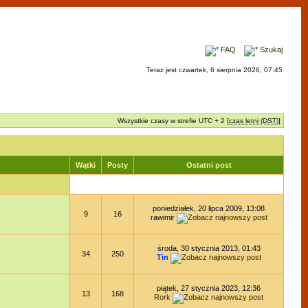
FAQ
Szukaj
Teraz jest czwartek, 6 sierpnia 2026, 07:45
Wszystkie czasy w strefie UTC + 2 [
czas letni (DST)
]
Wątki
Posty
Ostatni post
poniedziałek, 20 lipca 2009, 13:08
9
16
rawimir
środa, 30 stycznia 2013, 01:43
34
250
Tin
piątek, 27 stycznia 2023, 12:36
13
168
Rork