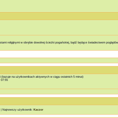
tami religijnymi w obrębie dowolnej ścieżki pogańskiej, bądź będące świadectwem poglą
i (bazuje na użytkownikach aktywnych w ciągu ostatnich 5 minut)
, 07:55
| Najnowszy użytkownik:
Kaczor