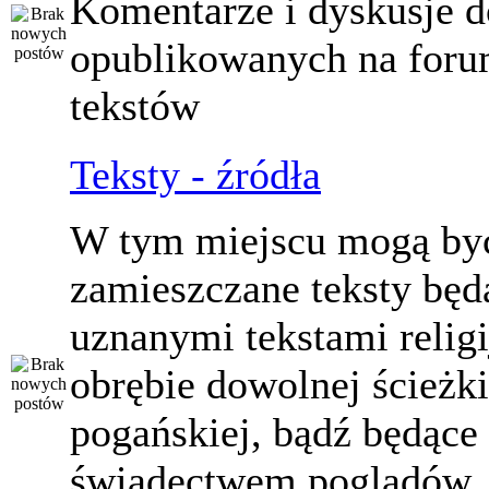
Komentarze i dyskusje d
opublikowanych na for
tekstów
Teksty - źródła
W tym miejscu mogą by
zamieszczane teksty będ
uznanymi tekstami relig
obrębie dowolnej ścieżki
pogańskiej, bądź będące
świadectwem poglądów