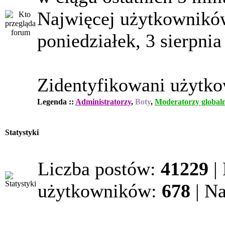
Najwięcej użytkowników
poniedziałek, 3 sierpnia
Zidentyfikowani użytk
Legenda ::
Administratorzy
,
Boty
,
Moderatorzy globaln
Statystyki
Liczba postów:
41229
|
użytkowników:
678
| N