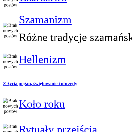
Szamanizm
Różne tradycje szamańs
Hellenizm
Z życia pogan, świętowanie i obrzędy
Koło roku
Rytuały przejścia