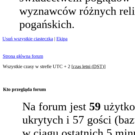
wyznawców różnych reli
pogańskich.
Usuń wszystkie ciasteczka
|
Ekipa
Strona główna forum
Wszystkie czasy w strefie UTC + 2 [
czas letni (DST)
]
Kto przegląda forum
Na forum jest
59
użytko
ukrytych i 57 gości (b
w ciągu ostatnich 5 min