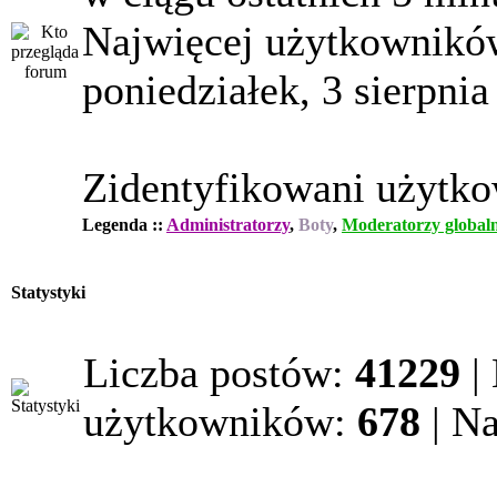
Najwięcej użytkowników
poniedziałek, 3 sierpnia
Zidentyfikowani użytk
Legenda ::
Administratorzy
,
Boty
,
Moderatorzy globaln
Statystyki
Liczba postów:
41229
|
użytkowników:
678
| N