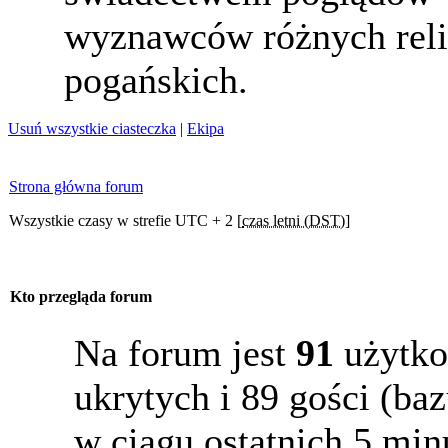
wyznawców różnych reli
pogańskich.
Usuń wszystkie ciasteczka
|
Ekipa
Strona główna forum
Wszystkie czasy w strefie UTC + 2 [
czas letni (DST)
]
Kto przegląda forum
Na forum jest
91
użytko
ukrytych i 89 gości (b
w ciągu ostatnich 5 min