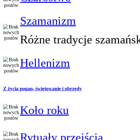
Szamanizm
Różne tradycje szamańs
Hellenizm
Z życia pogan, świętowanie i obrzędy
Koło roku
Rytuały przejścia