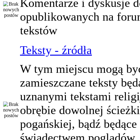
Komentarze i dyskusje d
opublikowanych na for
tekstów
Teksty - źródła
W tym miejscu mogą by
zamieszczane teksty będ
uznanymi tekstami relig
obrębie dowolnej ścieżki
pogańskiej, bądź będące
świadectwem poglądów