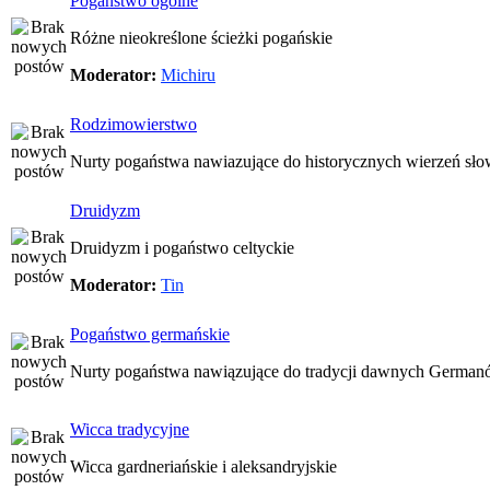
Pogaństwo ogólne
Różne nieokreślone ścieżki pogańskie
Moderator:
Michiru
Rodzimowierstwo
Nurty pogaństwa nawiazujące do historycznych wierzeń sło
Druidyzm
Druidyzm i pogaństwo celtyckie
Moderator:
Tin
Pogaństwo germańskie
Nurty pogaństwa nawiązujące do tradycji dawnych Germa
Wicca tradycyjne
Wicca gardneriańskie i aleksandryjskie