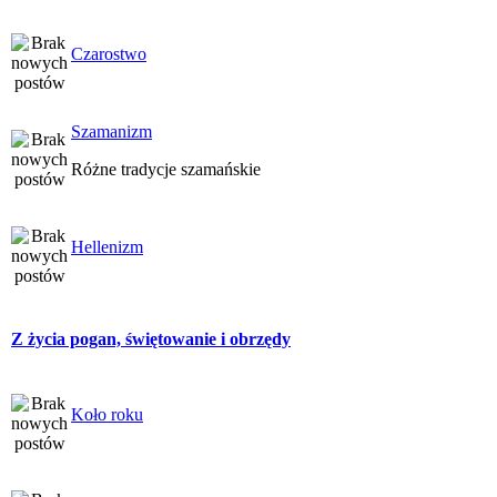
Czarostwo
Szamanizm
Różne tradycje szamańskie
Hellenizm
Z życia pogan, świętowanie i obrzędy
Koło roku