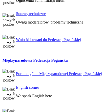
Ogłoszenia administracji forum
Sprawy techniczne
Uwagi moderatorów, problemy techniczne
Wnioski i uwagi do Federacji Pogańskiej
Międzynarodowa Federacja Pogańska
Forum ogólne Międzynarodowej Federacji Pogańskiej
English corner
We speak English here.