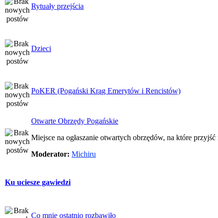
Rytuały przejścia
Dzieci
PoKER (Pogański Krąg Emerytów i Rencistów)
Otwarte Obrzędy Pogańskie
Miejsce na ogłaszanie otwartych obrzędów, na które przyjś
Moderator:
Michiru
Ku uciesze gawiedzi
Co mnie ostatnio rozbawiło