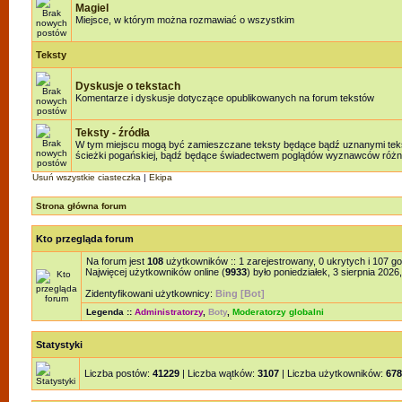
Magiel
Miejsce, w którym można rozmawiać o wszystkim
Teksty
Dyskusje o tekstach
Komentarze i dyskusje dotyczące opublikowanych na forum tekstów
Teksty - źródła
W tym miejscu mogą być zamieszczane teksty będące bądź uznanymi teksta
ścieżki pogańskiej, bądź będące świadectwem poglądów wyznawców różnyc
Usuń wszystkie ciasteczka
|
Ekipa
Strona główna forum
Kto przegląda forum
Na forum jest
108
użytkowników :: 1 zarejestrowany, 0 ukrytych i 107 g
Najwięcej użytkowników online (
9933
) było poniedziałek, 3 sierpnia 2026
Zidentyfikowani użytkownicy:
Bing [Bot]
Legenda ::
Administratorzy
,
Boty
,
Moderatorzy globalni
Statystyki
Liczba postów:
41229
| Liczba wątków:
3107
| Liczba użytkowników:
678