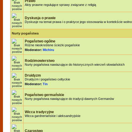
Prawo
Akty prawne regulujące sprawy związane z religią
Dyskusja o prawie
Dyskusje na temat prawa i o praktyce jego stosowania w kontekście wolnoś
Nurty pogaństwa
Pogaństwo ogólne
Różne nieokreślone ścieżki pogańskie
Moderator:
Michiru
Rodzimowierstwo
Nurty pogaństwa nawiazujące do historycznych wierzeń słowiańskich
Druidyzm
Druidyzm i pogaństwo celtyckie
Moderator:
Tin
Pogaństwo germańskie
Nurty pogaństwa nawiązujące do tradycji dawnych Germanów
Wicca tradycyjne
Wicca gardneriańskie i aleksandryjskie
Czarostwo