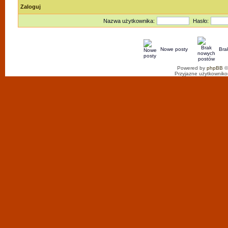
Zaloguj
Nazwa użytkownika:
Hasło:
Nowe posty
Bra
Powered by
phpBB
©
Przyjazne użytkowniko