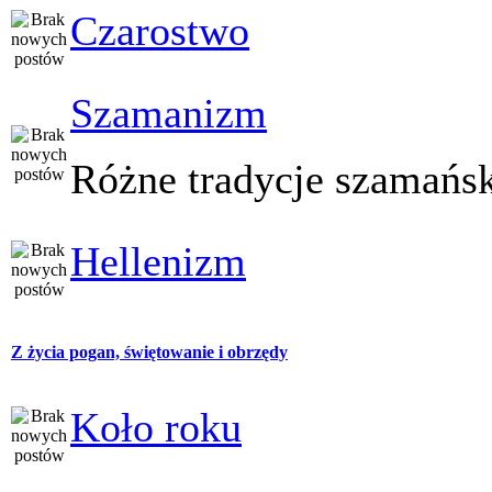
Czarostwo
Szamanizm
Różne tradycje szamańs
Hellenizm
Z życia pogan, świętowanie i obrzędy
Koło roku