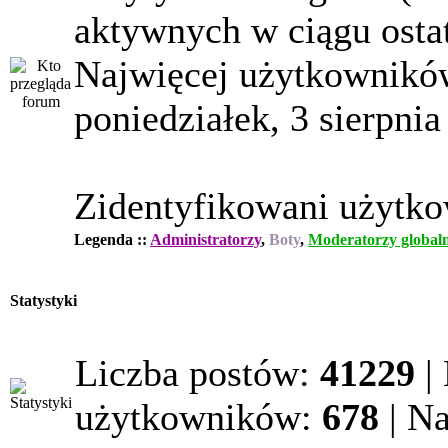
aktywnych w ciągu osta
Najwięcej użytkowników
poniedziałek, 3 sierpnia
Zidentyfikowani użytk
Legenda ::
Administratorzy
,
Boty
,
Moderatorzy globaln
Statystyki
Liczba postów:
41229
|
użytkowników:
678
| N