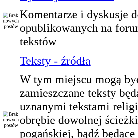
Komentarze i dyskusje d
opublikowanych na for
tekstów
Teksty - źródła
W tym miejscu mogą by
zamieszczane teksty będ
uznanymi tekstami relig
obrębie dowolnej ścieżki
pogańskiej, bądź będące