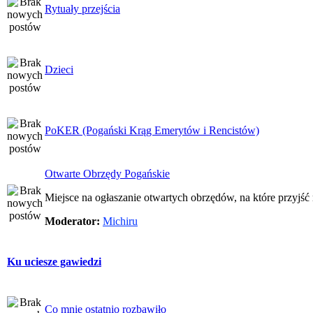
Rytuały przejścia
Dzieci
PoKER (Pogański Krąg Emerytów i Rencistów)
Otwarte Obrzędy Pogańskie
Miejsce na ogłaszanie otwartych obrzędów, na które przyjś
Moderator:
Michiru
Ku uciesze gawiedzi
Co mnie ostatnio rozbawiło