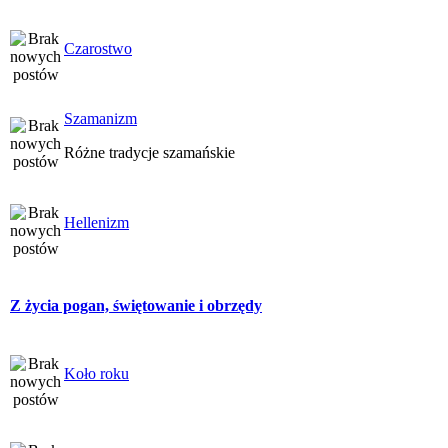
Czarostwo
Szamanizm
Różne tradycje szamańskie
Hellenizm
Z życia pogan, świętowanie i obrzędy
Koło roku