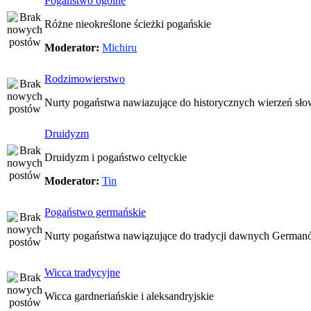
Pogaństwo ogólne
Różne nieokreślone ścieżki pogańskie
Moderator:
Michiru
Rodzimowierstwo
Nurty pogaństwa nawiazujące do historycznych wierzeń sło
Druidyzm
Druidyzm i pogaństwo celtyckie
Moderator:
Tin
Pogaństwo germańskie
Nurty pogaństwa nawiązujące do tradycji dawnych Germa
Wicca tradycyjne
Wicca gardneriańskie i aleksandryjskie