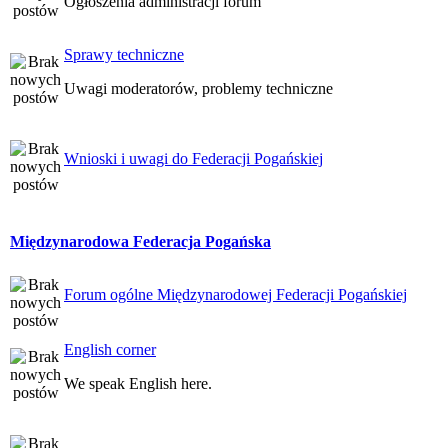
Ogłoszenia administracji forum
Sprawy techniczne
Uwagi moderatorów, problemy techniczne
Wnioski i uwagi do Federacji Pogańskiej
Międzynarodowa Federacja Pogańska
Forum ogólne Międzynarodowej Federacji Pogańskiej
English corner
We speak English here.