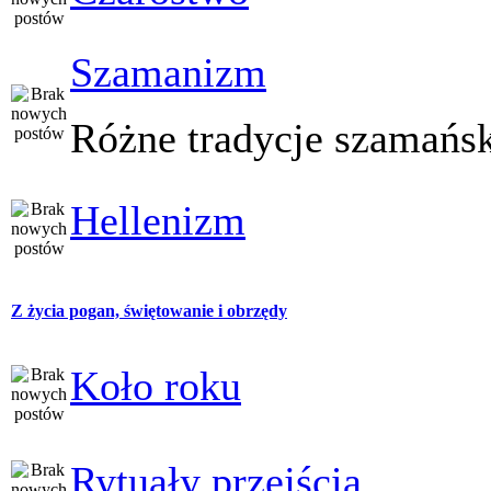
Szamanizm
Różne tradycje szamańs
Hellenizm
Z życia pogan, świętowanie i obrzędy
Koło roku
Rytuały przejścia