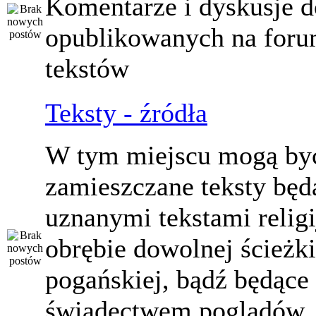
Komentarze i dyskusje d
opublikowanych na for
tekstów
Teksty - źródła
W tym miejscu mogą by
zamieszczane teksty będ
uznanymi tekstami relig
obrębie dowolnej ścieżki
pogańskiej, bądź będące
świadectwem poglądów