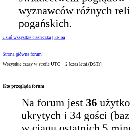
wyznawców różnych reli
pogańskich.
Usuń wszystkie ciasteczka
|
Ekipa
Strona główna forum
Wszystkie czasy w strefie UTC + 2 [
czas letni (DST)
]
Kto przegląda forum
Na forum jest
36
użytko
ukrytych i 34 gości (b
w ciągu ostatnich 5 min