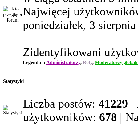
Najwięcej użytkowników
poniedziałek, 3 sierpnia
Zidentyfikowani użytk
Legenda ::
Administratorzy
,
Boty
,
Moderatorzy globaln
Statystyki
Liczba postów:
41229
|
użytkowników:
678
| N