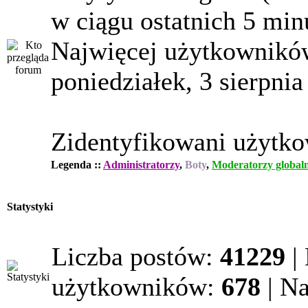
w ciągu ostatnich 5 min
Najwięcej użytkowników
poniedziałek, 3 sierpnia
Zidentyfikowani użytk
Legenda ::
Administratorzy
,
Boty
,
Moderatorzy globaln
Statystyki
Liczba postów:
41229
|
użytkowników:
678
| N