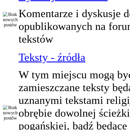
Komentarze i dyskusje d
opublikowanych na for
tekstów
Teksty - źródła
W tym miejscu mogą by
zamieszczane teksty będ
uznanymi tekstami relig
obrębie dowolnej ścieżki
pogańskiej, bądź będące