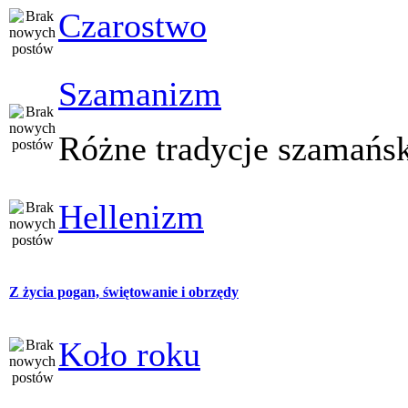
Czarostwo
Szamanizm
Różne tradycje szamańs
Hellenizm
Z życia pogan, świętowanie i obrzędy
Koło roku