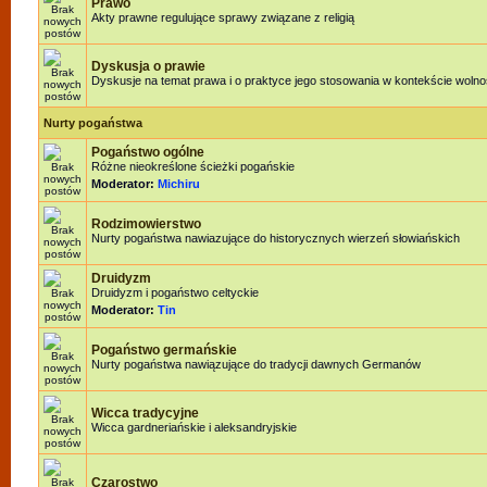
Prawo
Akty prawne regulujące sprawy związane z religią
Dyskusja o prawie
Dyskusje na temat prawa i o praktyce jego stosowania w kontekście wolnoś
Nurty pogaństwa
Pogaństwo ogólne
Różne nieokreślone ścieżki pogańskie
Moderator:
Michiru
Rodzimowierstwo
Nurty pogaństwa nawiazujące do historycznych wierzeń słowiańskich
Druidyzm
Druidyzm i pogaństwo celtyckie
Moderator:
Tin
Pogaństwo germańskie
Nurty pogaństwa nawiązujące do tradycji dawnych Germanów
Wicca tradycyjne
Wicca gardneriańskie i aleksandryjskie
Czarostwo