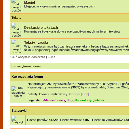
Magiel
Miejsce, w którym można rozmawiać o wszystkim
Teksty
Dyskusje o tekstach
Komentarze i dyskusje dotyczące opublikowanych na forum tekstów
Teksty - źródła
W tym miejscu mogą być zamieszczane teksty będące bądź uznanymi teksta
ścieżki pogańskiej, bądź będące świadectwem poglądów wyznawców różnyc
Usuń wszystkie ciasteczka
|
Ekipa
Strona główna forum
Kto przegląda forum
Na forum jest
25
użytkowników :: 1 zarejestrowany, 0 ukrytych i 24 gośc
Najwięcej użytkowników online (
9933
) było poniedziałek, 3 sierpnia 2026
Zidentyfikowani użytkownicy:
Google [Bot]
Legenda ::
Administratorzy
,
Boty
,
Moderatorzy globalni
Statystyki
Liczba postów:
41229
| Liczba wątków:
3107
| Liczba użytkowników:
678