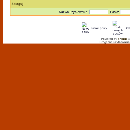
Zaloguj
Nazwa użytkownika:
Hasło:
Nowe posty
Bra
Powered by
phpBB
©
Przyjazne użytkowniko