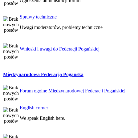
Ogłoszenia administracji forum
Sprawy techniczne
Uwagi moderatorów, problemy techniczne
Wnioski i uwagi do Federacji Pogańskiej
Międzynarodowa Federacja Pogańska
Forum ogólne Międzynarodowej Federacji Pogańskiej
English corner
We speak English here.