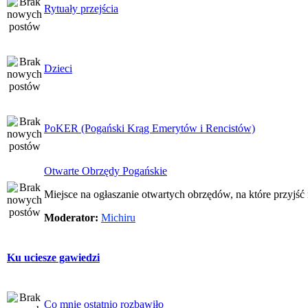
Rytuały przejścia
Dzieci
PoKER (Pogański Krąg Emerytów i Rencistów)
Otwarte Obrzędy Pogańskie
Miejsce na ogłaszanie otwartych obrzędów, na które przyjś
Moderator:
Michiru
Ku uciesze gawiedzi
Co mnie ostatnio rozbawiło