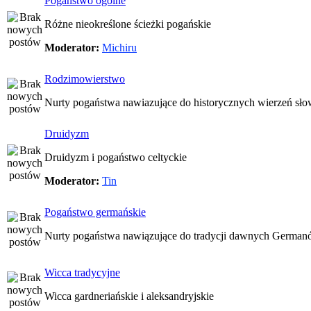
Pogaństwo ogólne
Różne nieokreślone ścieżki pogańskie
Moderator:
Michiru
Rodzimowierstwo
Nurty pogaństwa nawiazujące do historycznych wierzeń sło
Druidyzm
Druidyzm i pogaństwo celtyckie
Moderator:
Tin
Pogaństwo germańskie
Nurty pogaństwa nawiązujące do tradycji dawnych Germa
Wicca tradycyjne
Wicca gardneriańskie i aleksandryjskie