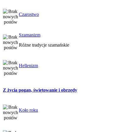
Czarostwo
Szamanizm
Różne tradycje szamańskie
Hellenizm
Z życia pogan, świętowanie i obrzędy
Koło roku