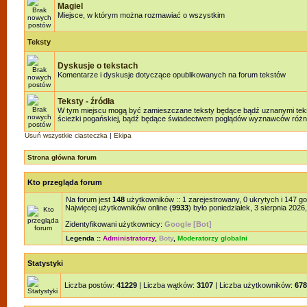
Magiel
Miejsce, w którym można rozmawiać o wszystkim
Teksty
Dyskusje o tekstach
Komentarze i dyskusje dotyczące opublikowanych na forum tekstów
Teksty - źródła
W tym miejscu mogą być zamieszczane teksty będące bądź uznanymi teksta
ścieżki pogańskiej, bądź będące świadectwem poglądów wyznawców różnyc
Usuń wszystkie ciasteczka
|
Ekipa
Strona główna forum
Kto przegląda forum
Na forum jest
148
użytkowników :: 1 zarejestrowany, 0 ukrytych i 147 g
Najwięcej użytkowników online (
9933
) było poniedziałek, 3 sierpnia 2026
Zidentyfikowani użytkownicy:
Google [Bot]
Legenda ::
Administratorzy
,
Boty
,
Moderatorzy globalni
Statystyki
Liczba postów:
41229
| Liczba wątków:
3107
| Liczba użytkowników:
678