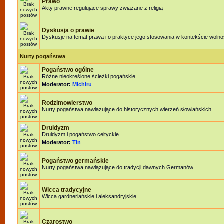
Prawo
Akty prawne regulujące sprawy związane z religią
Dyskusja o prawie
Dyskusje na temat prawa i o praktyce jego stosowania w kontekście wolnoś
Nurty pogaństwa
Pogaństwo ogólne
Różne nieokreślone ścieżki pogańskie
Moderator:
Michiru
Rodzimowierstwo
Nurty pogaństwa nawiazujące do historycznych wierzeń słowiańskich
Druidyzm
Druidyzm i pogaństwo celtyckie
Moderator:
Tin
Pogaństwo germańskie
Nurty pogaństwa nawiązujące do tradycji dawnych Germanów
Wicca tradycyjne
Wicca gardneriańskie i aleksandryjskie
Czarostwo