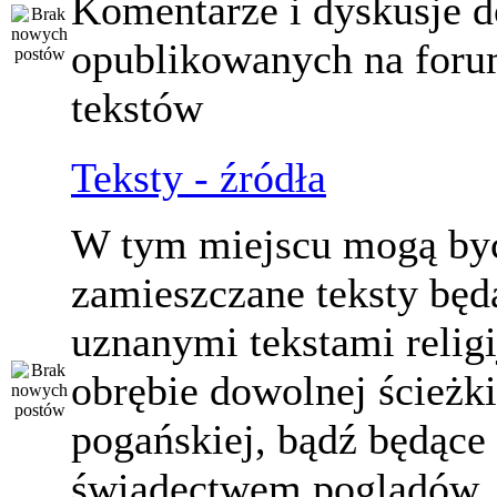
Komentarze i dyskusje d
opublikowanych na for
tekstów
Teksty - źródła
W tym miejscu mogą by
zamieszczane teksty będ
uznanymi tekstami relig
obrębie dowolnej ścieżki
pogańskiej, bądź będące
świadectwem poglądów