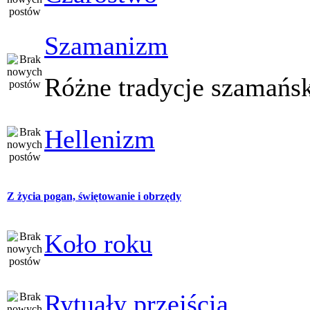
Szamanizm
Różne tradycje szamańs
Hellenizm
Z życia pogan, świętowanie i obrzędy
Koło roku
Rytuały przejścia