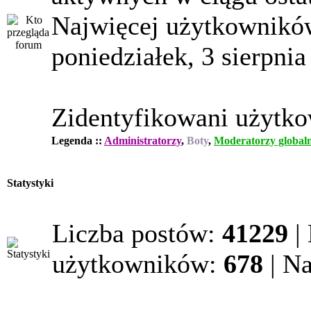
Najwięcej użytkowników
poniedziałek, 3 sierpnia
Zidentyfikowani użytk
Legenda ::
Administratorzy
,
Boty
,
Moderatorzy globaln
Statystyki
Liczba postów:
41229
|
użytkowników:
678
| N