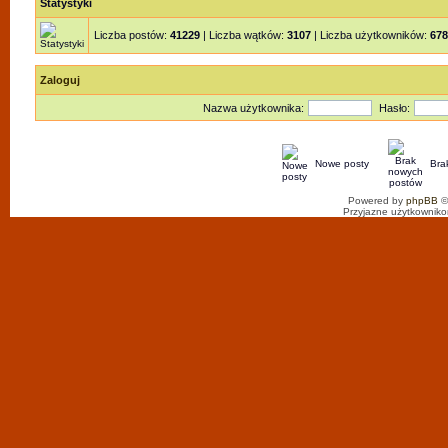
Statystyki
Liczba postów:
41229
| Liczba wątków:
3107
| Liczba użytkowników:
678
Zaloguj
Nazwa użytkownika:
Hasło:
Nowe posty
Bra
Powered by
phpBB
©
Przyjazne użytkowniko