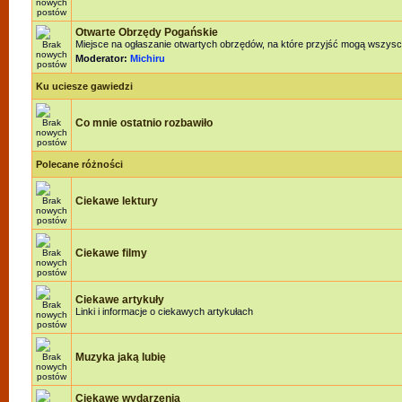
Otwarte Obrzędy Pogańskie
Miejsce na ogłaszanie otwartych obrzędów, na które przyjść mogą wszysc
Moderator:
Michiru
Ku uciesze gawiedzi
Co mnie ostatnio rozbawiło
Polecane różności
Ciekawe lektury
Ciekawe filmy
Ciekawe artykuły
Linki i informacje o ciekawych artykułach
Muzyka jaką lubię
Ciekawe wydarzenia