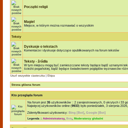
Początki religii
Magiel
Miejsce, w którym można rozmawiać o wszystkim
Teksty
Dyskusje o tekstach
Komentarze i dyskusje dotyczące opublikowanych na forum tekstów
Teksty - źródła
W tym miejscu mogą być zamieszczane teksty będące bądź uznanymi teksta
ścieżki pogańskiej, bądź będące świadectwem poglądów wyznawców różnyc
Usuń wszystkie ciasteczka
|
Ekipa
Strona główna forum
Kto przegląda forum
Na forum jest
35
użytkowników :: 2 zarejestrowanych, 0 ukrytych i 33 g
Najwięcej użytkowników online (
9933
) było poniedziałek, 3 sierpnia 2026
Zidentyfikowani użytkownicy:
Bing [Bot]
,
Google [Bot]
Legenda ::
Administratorzy
,
Boty
,
Moderatorzy globalni