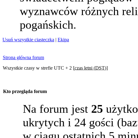
wyznawców różnych reli
pogańskich.
Usuń wszystkie ciasteczka
|
Ekipa
Strona główna forum
Wszystkie czasy w strefie UTC + 2 [
czas letni (DST)
]
Kto przegląda forum
Na forum jest
25
użytko
ukrytych i 24 gości (b
w ciągu ostatnich 5 min