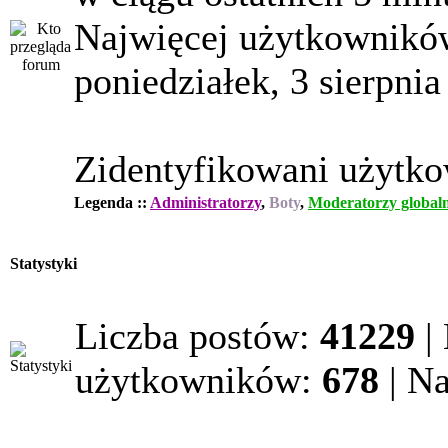
Najwięcej użytkowników
poniedziałek, 3 sierpnia
Zidentyfikowani użytk
Legenda ::
Administratorzy
,
Boty
,
Moderatorzy globaln
Statystyki
Liczba postów:
41229
|
użytkowników:
678
| N