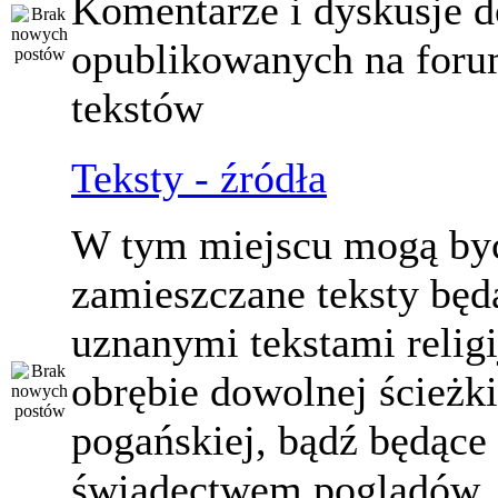
Komentarze i dyskusje d
opublikowanych na for
tekstów
Teksty - źródła
W tym miejscu mogą by
zamieszczane teksty będ
uznanymi tekstami relig
obrębie dowolnej ścieżki
pogańskiej, bądź będące
świadectwem poglądów