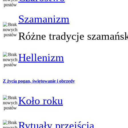
Szamanizm
Różne tradycje szamańs
Hellenizm
Z życia pogan, świętowanie i obrzędy
Koło roku
Rytuały przejścia