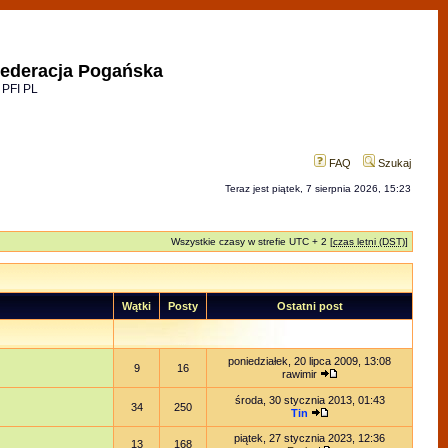
ederacja Pogańska
 PFI PL
FAQ
Szukaj
Teraz jest piątek, 7 sierpnia 2026, 15:23
Wszystkie czasy w strefie UTC + 2 [
czas letni (DST)
]
Wątki
Posty
Ostatni post
poniedziałek, 20 lipca 2009, 13:08
9
16
rawimir
środa, 30 stycznia 2013, 01:43
34
250
Tin
piątek, 27 stycznia 2023, 12:36
13
168