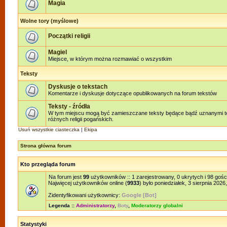
Magia
Wolne tory (myślowe)
Początki religii
Magiel
Miejsce, w którym można rozmawiać o wszystkim
Teksty
Dyskusje o tekstach
Komentarze i dyskusje dotyczące opublikowanych na forum tekstów
Teksty - źródła
W tym miejscu mogą być zamieszczane teksty będące bądź uznanymi te
różnych religii pogańskich.
Usuń wszystkie ciasteczka
|
Ekipa
Strona główna forum
Kto przegląda forum
Na forum jest
99
użytkowników :: 1 zarejestrowany, 0 ukrytych i 98 gośc
Najwięcej użytkowników online (
9933
) było poniedziałek, 3 sierpnia 2026
Zidentyfikowani użytkownicy:
Google [Bot]
Legenda ::
Administratorzy
,
Boty
,
Moderatorzy globalni
Statystyki