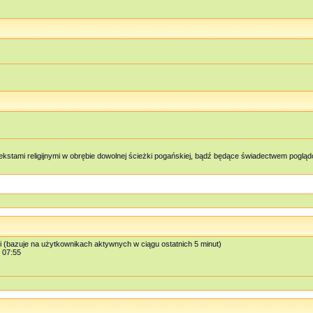
kstami religijnymi w obrębie dowolnej ścieżki pogańskiej, bądź będące świadectwem pog
i (bazuje na użytkownikach aktywnych w ciągu ostatnich 5 minut)
, 07:55