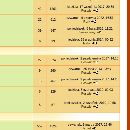
niedziela, 17 września 2017, 20:39
42
1261
Poświst
czwartek, 9 czerwca 2022, 16:51
22
612
Rork
poniedziałek, 6 lipca 2015, 11:21
39
847
Zawieszony
niedziela, 28 grudnia 2014, 00:32
6
23
Iselor
poniedziałek, 2 października 2017, 14:16
27
324
Poświst
czwartek, 25 lipca 2013, 23:47
9
260
Poświst
poniedziałek, 2 października 2017, 14:25
16
467
Poświst
niedziela, 5 czerwca 2022, 02:03
8
129
Poświst
poniedziałek, 2 września 2019, 19:56
5
57
Poświst
czwartek, 9 marca 2017, 22:46
559
4524
Nutel