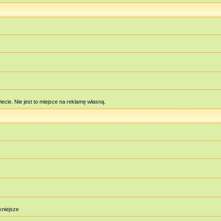
cie. Nie jest to miejsce na reklamę własną.
ękniejsze