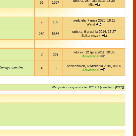
sobota, 25 maja 2013, 23:30
55
1367
Mia
niedziela, 7 maja 2023, 19:11
7
109
Wend
sobota, 6 grudnia 2014, 17:27
280
5336
Epikurejczyk
wtorek, 12 lipca 2011, 10:30
8
369
Amvaradel
poniedziałek, 6 września 2010, 08:00
lądów wyznawców
4
5
Amvaradel
Wszystkie czasy w strefie UTC + 2 [
czas letni (DST)
]