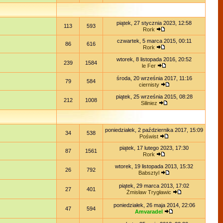
piątek, 27 stycznia 2023, 12:58
113
593
Rork
czwartek, 5 marca 2015, 00:11
86
616
Rork
wtorek, 8 listopada 2016, 20:52
239
1584
le Fer
środa, 20 września 2017, 11:16
79
584
ciernisty
piątek, 25 września 2015, 08:28
212
1008
Siliniez
poniedziałek, 2 października 2017, 15:09
34
538
Poświst
piątek, 17 lutego 2023, 17:30
87
1561
Rork
wtorek, 19 listopada 2013, 15:32
26
792
Babsztyl
piątek, 29 marca 2013, 17:02
27
401
Żmisław Trygławic
poniedziałek, 26 maja 2014, 22:06
47
594
Amvaradel