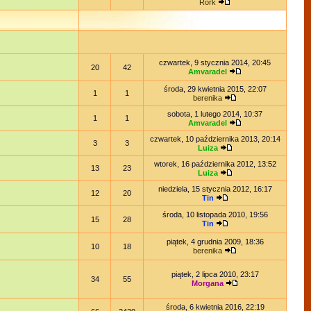
Rork
czwartek, 9 stycznia 2014, 20:45
20
42
Amvaradel
środa, 29 kwietnia 2015, 22:07
1
1
berenika
sobota, 1 lutego 2014, 10:37
1
1
Amvaradel
czwartek, 10 października 2013, 20:14
3
3
Luiza
wtorek, 16 października 2012, 13:52
13
23
Luiza
niedziela, 15 stycznia 2012, 16:17
12
20
Tin
środa, 10 listopada 2010, 19:56
15
28
Tin
piątek, 4 grudnia 2009, 18:36
10
18
berenika
piątek, 2 lipca 2010, 23:17
34
55
Morgana
środa, 6 kwietnia 2016, 22:19