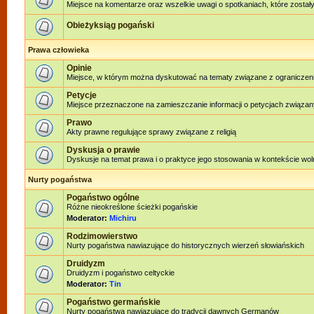
Miejsce na komentarze oraz wszelkie uwagi o spotkaniach, które zostały
Obieżyksiąg pogański
Prawa człowieka
Opinie
Miejsce, w którym można dyskutować na tematy związane z ograniczen
Petycje
Miejsce przeznaczone na zamieszczanie informacji o petycjach związan
Prawo
Akty prawne regulujące sprawy związane z religią
Dyskusja o prawie
Dyskusje na temat prawa i o praktyce jego stosowania w kontekście woln
Nurty pogaństwa
Pogaństwo ogólne
Różne nieokreślone ścieżki pogańskie
Moderator:
Michiru
Rodzimowierstwo
Nurty pogaństwa nawiazujące do historycznych wierzeń słowiańskich
Druidyzm
Druidyzm i pogaństwo celtyckie
Moderator:
Tin
Pogaństwo germańskie
Nurty pogaństwa nawiązujące do tradycji dawnych Germanów