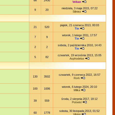
66
2430
Velkan
niedziela, 3 maja 2015, 07:22
9
20
Siliniez
piątek, 21 czerwca 2013, 00:03
21
520
Tin
wtorek, 1 lutego 2011, 17:57
7
9
Tin
sobota, 2 października 2010, 14:43
2
2
Tin
czwartek, 19 września 2013, 15:05
5
82
Asphodelus
czwartek, 9 czerwca 2022, 16:57
130
3502
Rork
wtorek, 6 lutego 2024, 20:10
100
1006
Miłka
środa, 2 sierpnia 2017, 18:12
39
559
Poświst
sobota, 30 listopada 2013, 01:52
60
1778
Viking