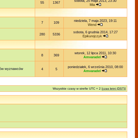
sobota, 25 maja 2013, 23:30
55
1367
Mia
niedziela, 7 maja 2023, 19:11
7
109
Wend
sobota, 6 grudnia 2014, 17:27
280
5336
Epikurejczyk
wtorek, 12 lipca 2011, 10:30
8
369
Amvaradel
poniedziałek, 6 września 2010, 08:00
lądów wyznawców
4
5
Amvaradel
Wszystkie czasy w strefie UTC + 2 [
czas letni (DST)
]