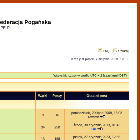
ederacja Pogańska
 PFI PL
FAQ
Szukaj
Teraz jest piątek, 7 sierpnia 2026, 10:32
Wszystkie czasy w strefie UTC + 2 [
czas letni (DST)
]
Wątki
Posty
Ostatni post
poniedziałek, 20 lipca 2009, 13:08
9
16
rawimir
środa, 30 stycznia 2013, 01:43
34
250
Tin
piątek, 27 stycznia 2023, 12:36
13
168