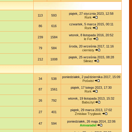
piątek, 27 stycznia 2023, 12:58
113
593
Rork
czwartek, 5 marca 2015, 00:11
86
616
Rork
wtorek, 8 listopada 2016, 20:52
239
1584
le Fer
środa, 20 września 2017, 11:16
79
584
ciernisty
piątek, 25 września 2015, 08:28
212
1008
Siliniez
poniedziałek, 2 października 2017, 15:09
34
538
Poświst
piątek, 17 lutego 2023, 17:30
87
1561
Rork
wtorek, 19 listopada 2013, 15:32
26
792
Babsztyl
piątek, 29 marca 2013, 17:02
27
401
Żmisław Trygławic
poniedziałek, 26 maja 2014, 22:06
47
594
Amvaradel