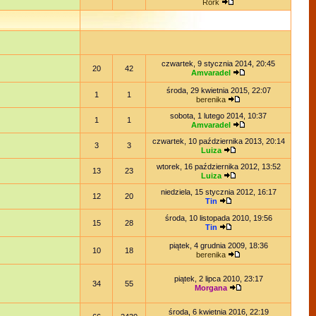
Rork
czwartek, 9 stycznia 2014, 20:45
20
42
Amvaradel
środa, 29 kwietnia 2015, 22:07
1
1
berenika
sobota, 1 lutego 2014, 10:37
1
1
Amvaradel
czwartek, 10 października 2013, 20:14
3
3
Luiza
wtorek, 16 października 2012, 13:52
13
23
Luiza
niedziela, 15 stycznia 2012, 16:17
12
20
Tin
środa, 10 listopada 2010, 19:56
15
28
Tin
piątek, 4 grudnia 2009, 18:36
10
18
berenika
piątek, 2 lipca 2010, 23:17
34
55
Morgana
środa, 6 kwietnia 2016, 22:19