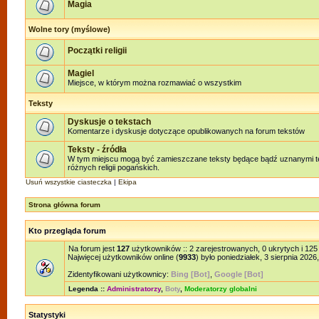
Magia
Wolne tory (myślowe)
Początki religii
Magiel
Miejsce, w którym można rozmawiać o wszystkim
Teksty
Dyskusje o tekstach
Komentarze i dyskusje dotyczące opublikowanych na forum tekstów
Teksty - źródła
W tym miejscu mogą być zamieszczane teksty będące bądź uznanymi te
różnych religii pogańskich.
Usuń wszystkie ciasteczka
|
Ekipa
Strona główna forum
Kto przegląda forum
Na forum jest
127
użytkowników :: 2 zarejestrowanych, 0 ukrytych i 125
Najwięcej użytkowników online (
9933
) było poniedziałek, 3 sierpnia 2026
Zidentyfikowani użytkownicy:
Bing [Bot]
,
Google [Bot]
Legenda ::
Administratorzy
,
Boty
,
Moderatorzy globalni
Statystyki