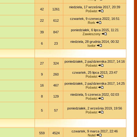
niedziela, 17 września 2017, 20:39
42
1261
Poświst
czwartek, 9 czerwca 2022, 16:51
22
612
Rork
poniedziałek, 6 lipca 2015, 11:21
39
847
Zawieszony
niedziela, 28 grudnia 2014, 00:32
6
23
Iselor
poniedziałek, 2 października 2017, 14:16
27
324
Poświst
czwartek, 25 lipca 2013, 23:47
9
260
Poświst
poniedziałek, 2 października 2017, 14:25
16
467
Poświst
niedziela, 5 czerwca 2022, 02:03
8
129
Poświst
poniedziałek, 2 września 2019, 19:56
5
57
Poświst
czwartek, 9 marca 2017, 22:46
559
4524
Nutel