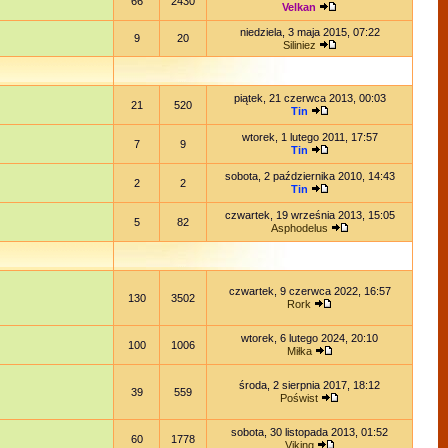
66
2430
Velkan
niedziela, 3 maja 2015, 07:22
9
20
Siliniez
piątek, 21 czerwca 2013, 00:03
21
520
Tin
wtorek, 1 lutego 2011, 17:57
7
9
Tin
sobota, 2 października 2010, 14:43
2
2
Tin
czwartek, 19 września 2013, 15:05
5
82
Asphodelus
czwartek, 9 czerwca 2022, 16:57
130
3502
Rork
wtorek, 6 lutego 2024, 20:10
100
1006
Miłka
środa, 2 sierpnia 2017, 18:12
39
559
Poświst
sobota, 30 listopada 2013, 01:52
60
1778
Viking