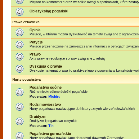
Miejsce na komentarze oraz wszelkie uwagi o spotkaniach, które zostały
Obieżyksiąg pogański
Prawa człowieka
Opinie
Miejsce, w którym można dyskutować na tematy związane z ograniczen
Petycje
Miejsce przeznaczone na zamieszczanie informacji o petycjach związan
Prawo
Akty prawne regulujące sprawy związane z religią
Dyskusja o prawie
Dyskusje na temat prawa i o praktyce jego stosowania w kontekście woln
Nurty pogaństwa
Pogaństwo ogólne
Różne nieokreślone ścieżki pogańskie
Moderator:
Michiru
Rodzimowierstwo
Nurty pogaństwa nawiazujące do historycznych wierzeń słowiańskich
Druidyzm
Druidyzm i pogaństwo celtyckie
Moderator:
Tin
Pogaństwo germańskie
Nurty pogaństwa nawiązujące do tradycji dawnych Germanów