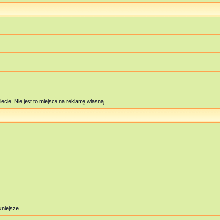
cie. Nie jest to miejsce na reklamę własną.
ękniejsze