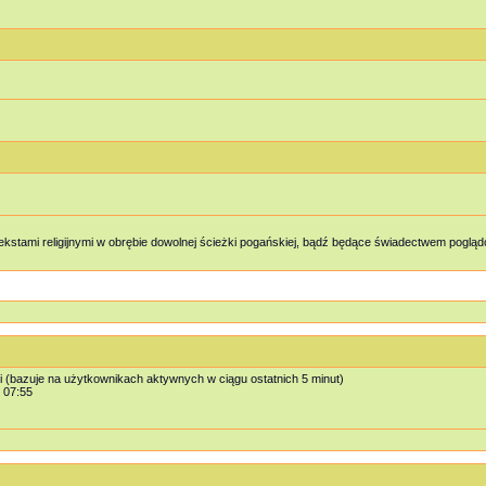
kstami religijnymi w obrębie dowolnej ścieżki pogańskiej, bądź będące świadectwem pog
i (bazuje na użytkownikach aktywnych w ciągu ostatnich 5 minut)
, 07:55