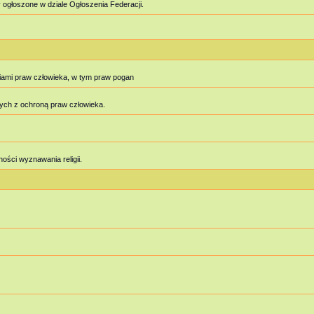
 ogłoszone w dziale Ogłoszenia Federacji.
iami praw człowieka, w tym praw pogan
ych z ochroną praw człowieka.
ości wyznawania religii.