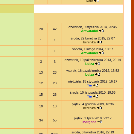
Rork
czwartek, 9 stycznia 2014, 20:45
20
42
Amvaradel
środa, 29 kwietnia 2015, 22:07
1
1
berenika
sobota, 1 lutego 2014, 10:37
1
1
Amvaradel
czwartek, 10 października 2013, 20:14
3
3
Luiza
wtorek, 16 października 2012, 13:52
13
23
Luiza
niedziela, 15 stycznia 2012, 16:17
12
20
Tin
środa, 10 listopada 2010, 19:56
15
28
Tin
piątek, 4 grudnia 2009, 18:36
10
18
berenika
piątek, 2 lipca 2010, 23:17
34
55
Morgana
środa, 6 kwietnia 2016, 22:19