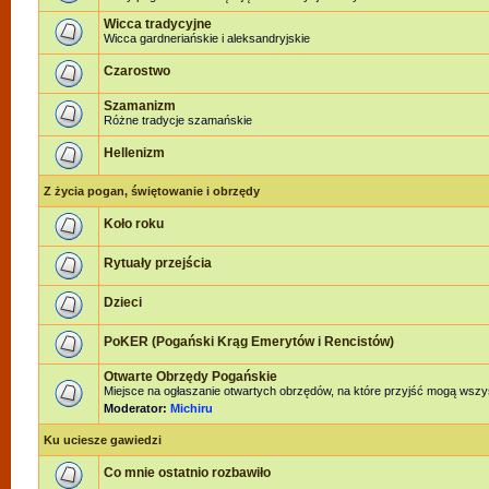
Wicca tradycyjne
Wicca gardneriańskie i aleksandryjskie
Czarostwo
Szamanizm
Różne tradycje szamańskie
Hellenizm
Z życia pogan, świętowanie i obrzędy
Koło roku
Rytuały przejścia
Dzieci
PoKER (Pogański Krąg Emerytów i Rencistów)
Otwarte Obrzędy Pogańskie
Miejsce na ogłaszanie otwartych obrzędów, na które przyjść mogą wszy
Moderator:
Michiru
Ku uciesze gawiedzi
Co mnie ostatnio rozbawiło