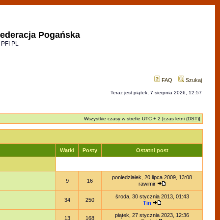
ederacja Pogańska
 PFI PL
FAQ
Szukaj
Teraz jest piątek, 7 sierpnia 2026, 12:57
Wszystkie czasy w strefie UTC + 2 [
czas letni (DST)
]
Wątki
Posty
Ostatni post
poniedziałek, 20 lipca 2009, 13:08
9
16
rawimir
środa, 30 stycznia 2013, 01:43
34
250
Tin
piątek, 27 stycznia 2023, 12:36
13
168