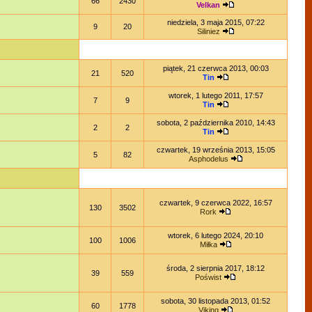
66
2430
Velkan
niedziela, 3 maja 2015, 07:22
9
20
Siliniez
piątek, 21 czerwca 2013, 00:03
21
520
Tin
wtorek, 1 lutego 2011, 17:57
7
9
Tin
sobota, 2 października 2010, 14:43
2
2
Tin
czwartek, 19 września 2013, 15:05
5
82
Asphodelus
czwartek, 9 czerwca 2022, 16:57
130
3502
Rork
wtorek, 6 lutego 2024, 20:10
100
1006
Miłka
środa, 2 sierpnia 2017, 18:12
39
559
Poświst
sobota, 30 listopada 2013, 01:52
60
1778
Viking