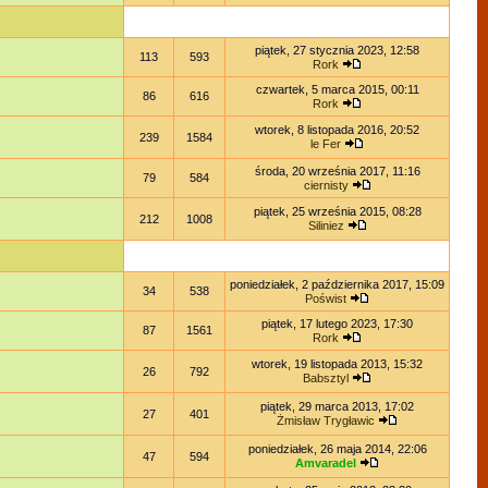
piątek, 27 stycznia 2023, 12:58
113
593
Rork
czwartek, 5 marca 2015, 00:11
86
616
Rork
wtorek, 8 listopada 2016, 20:52
239
1584
le Fer
środa, 20 września 2017, 11:16
79
584
ciernisty
piątek, 25 września 2015, 08:28
212
1008
Siliniez
poniedziałek, 2 października 2017, 15:09
34
538
Poświst
piątek, 17 lutego 2023, 17:30
87
1561
Rork
wtorek, 19 listopada 2013, 15:32
26
792
Babsztyl
piątek, 29 marca 2013, 17:02
27
401
Żmisław Trygławic
poniedziałek, 26 maja 2014, 22:06
47
594
Amvaradel