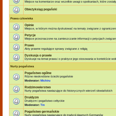
Miejsce na komentarze oraz wszelkie uwagi o spotkaniach, które zostały
Obieżyksiąg pogański
Prawa człowieka
Opinie
Miejsce, w którym można dyskutować na tematy związane z ograniczen
Petycje
Miejsce przeznaczone na zamieszczanie informacji o petycjach związan
Prawo
Akty prawne regulujące sprawy związane z religią
Dyskusja o prawie
Dyskusje na temat prawa i o praktyce jego stosowania w kontekście woln
Nurty pogaństwa
Pogaństwo ogólne
Różne nieokreślone ścieżki pogańskie
Moderator:
Michiru
Rodzimowierstwo
Nurty pogaństwa nawiazujące do historycznych wierzeń słowiańskich
Druidyzm
Druidyzm i pogaństwo celtyckie
Moderator:
Tin
Pogaństwo germańskie
Nurty pogaństwa nawiązujące do tradycji dawnych Germanów