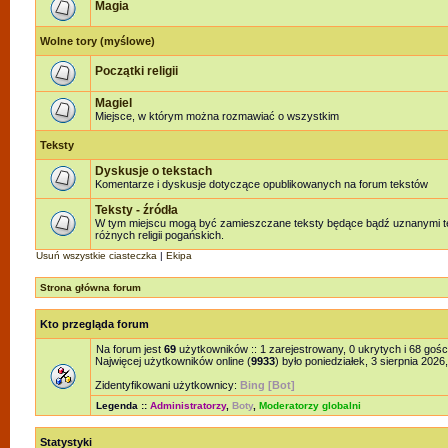
Magia
Wolne tory (myślowe)
Początki religii
Magiel
Miejsce, w którym można rozmawiać o wszystkim
Teksty
Dyskusje o tekstach
Komentarze i dyskusje dotyczące opublikowanych na forum tekstów
Teksty - źródła
W tym miejscu mogą być zamieszczane teksty będące bądź uznanymi te
różnych religii pogańskich.
Usuń wszystkie ciasteczka
|
Ekipa
Strona główna forum
Kto przegląda forum
Na forum jest
69
użytkowników :: 1 zarejestrowany, 0 ukrytych i 68 gośc
Najwięcej użytkowników online (
9933
) było poniedziałek, 3 sierpnia 2026
Zidentyfikowani użytkownicy:
Bing [Bot]
Legenda ::
Administratorzy
,
Boty
,
Moderatorzy globalni
Statystyki