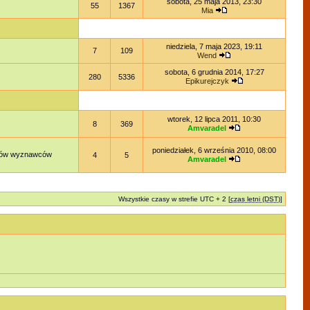
sobota, 25 maja 2013, 23:30
55
1367
Mia
niedziela, 7 maja 2023, 19:11
7
109
Wend
sobota, 6 grudnia 2014, 17:27
280
5336
Epikurejczyk
wtorek, 12 lipca 2011, 10:30
8
369
Amvaradel
poniedziałek, 6 września 2010, 08:00
lądów wyznawców
4
5
Amvaradel
Wszystkie czasy w strefie UTC + 2 [
czas letni (DST)
]