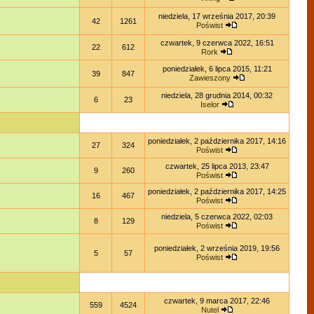
niedziela, 17 września 2017, 20:39
42
1261
Poświst
czwartek, 9 czerwca 2022, 16:51
22
612
Rork
poniedziałek, 6 lipca 2015, 11:21
39
847
Zawieszony
niedziela, 28 grudnia 2014, 00:32
6
23
Iselor
poniedziałek, 2 października 2017, 14:16
27
324
Poświst
czwartek, 25 lipca 2013, 23:47
9
260
Poświst
poniedziałek, 2 października 2017, 14:25
16
467
Poświst
niedziela, 5 czerwca 2022, 02:03
8
129
Poświst
poniedziałek, 2 września 2019, 19:56
5
57
Poświst
czwartek, 9 marca 2017, 22:46
559
4524
Nutel