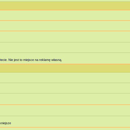
cie. Nie jest to miejsce na reklamę własną.
ękniejsze