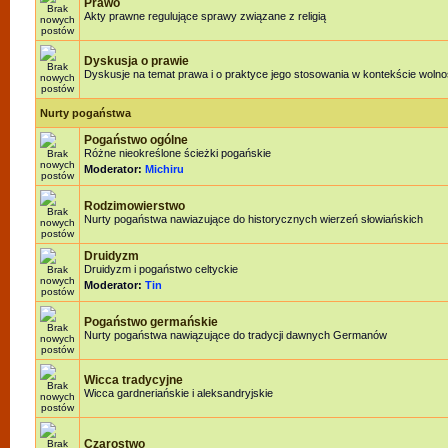
Prawo
Akty prawne regulujące sprawy związane z religią
Dyskusja o prawie
Dyskusje na temat prawa i o praktyce jego stosowania w kontekście wolnoś
Nurty pogaństwa
Pogaństwo ogólne
Różne nieokreślone ścieżki pogańskie
Moderator:
Michiru
Rodzimowierstwo
Nurty pogaństwa nawiazujące do historycznych wierzeń słowiańskich
Druidyzm
Druidyzm i pogaństwo celtyckie
Moderator:
Tin
Pogaństwo germańskie
Nurty pogaństwa nawiązujące do tradycji dawnych Germanów
Wicca tradycyjne
Wicca gardneriańskie i aleksandryjskie
Czarostwo