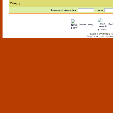
Zaloguj
Nazwa użytkownika:
Hasło:
Nowe posty
Bra
Powered by
phpBB
©
Przyjazne użytkowniko