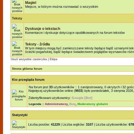
Magiel
Miejsce, w którym można rozmawiać o wszystkim
Teksty
Dyskusje o tekstach
Komentarze i dyskusje dotyczące opublikowanych na forum tekstów
Teksty - źródła
W tym miejscu mogą być zamieszczane teksty będące bądź uznanymi teksta
ścieżki pogańskiej, bądź będące świadectwem poglądów wyznawców różnyc
Usuń wszystkie ciasteczka
|
Ekipa
Strona główna forum
Kto przegląda forum
Na forum jest
33
użytkowników :: 1 zarejestrowany, 0 ukrytych i 32 gośc
Najwięcej użytkowników online (
9933
) było poniedziałek, 3 sierpnia 2026
Zidentyfikowani użytkownicy:
Google [Bot]
Legenda ::
Administratorzy
,
Boty
,
Moderatorzy globalni
Statystyki
Liczba postów:
41229
| Liczba wątków:
3107
| Liczba użytkowników:
678