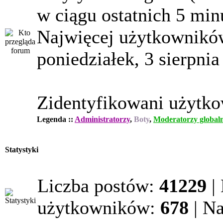
w ciągu ostatnich 5 min
Najwięcej użytkowników
poniedziałek, 3 sierpnia
Zidentyfikowani użytk
Legenda ::
Administratorzy
,
Boty
,
Moderatorzy globaln
Statystyki
Liczba postów:
41229
|
użytkowników:
678
| N