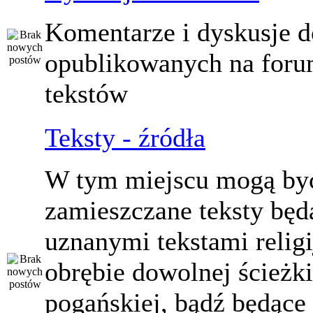
Komentarze i dyskusje d
opublikowanych na for
tekstów
Teksty - źródła
W tym miejscu mogą by
zamieszczane teksty będ
uznanymi tekstami relig
obrębie dowolnej ścieżki
pogańskiej, bądź będące