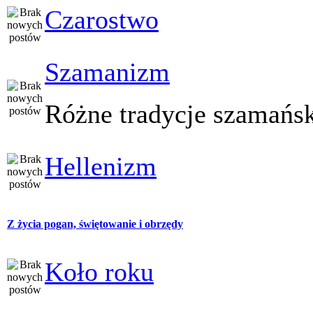
Czarostwo
Szamanizm
Różne tradycje szamańs
Hellenizm
Z życia pogan, świętowanie i obrzędy
Koło roku