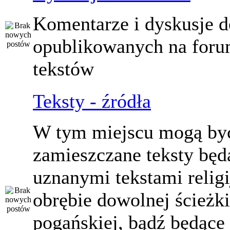
Komentarze i dyskusje d
opublikowanych na for
tekstów
Teksty - źródła
W tym miejscu mogą by
zamieszczane teksty będ
uznanymi tekstami relig
obrębie dowolnej ścieżki
pogańskiej, bądź będące