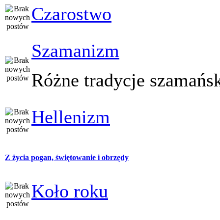
Czarostwo
Szamanizm
Różne tradycje szamańs
Hellenizm
Z życia pogan, świętowanie i obrzędy
Koło roku