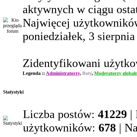
aktywnych w ciągu osta
Najwięcej użytkowników
poniedziałek, 3 sierpnia
Zidentyfikowani użytk
Legenda ::
Administratorzy
,
Boty
,
Moderatorzy globaln
Statystyki
Liczba postów:
41229
|
użytkowników:
678
| N