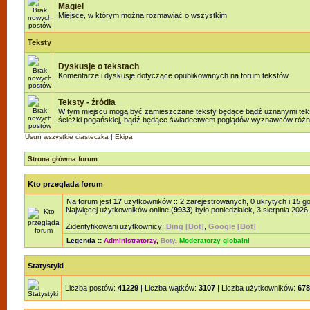
Magiel
Miejsce, w którym można rozmawiać o wszystkim
Teksty
Dyskusje o tekstach
Komentarze i dyskusje dotyczące opublikowanych na forum tekstów
Teksty - źródła
W tym miejscu mogą być zamieszczane teksty będące bądź uznanymi teksta
ścieżki pogańskiej, bądź będące świadectwem poglądów wyznawców różnyc
Usuń wszystkie ciasteczka
|
Ekipa
Strona główna forum
Kto przegląda forum
Na forum jest
17
użytkowników :: 2 zarejestrowanych, 0 ukrytych i 15 g
Najwięcej użytkowników online (
9933
) było poniedziałek, 3 sierpnia 2026
Zidentyfikowani użytkownicy:
Bing [Bot]
,
Google [Bot]
Legenda ::
Administratorzy
,
Boty
,
Moderatorzy globalni
Statystyki
Liczba postów:
41229
| Liczba wątków:
3107
| Liczba użytkowników:
678