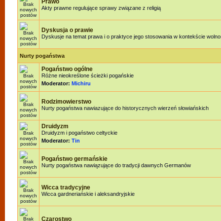
Prawo
Akty prawne regulujące sprawy związane z religią
Dyskusja o prawie
Dyskusje na temat prawa i o praktyce jego stosowania w kontekście wolnoś
Nurty pogaństwa
Pogaństwo ogólne
Różne nieokreślone ścieżki pogańskie
Moderator:
Michiru
Rodzimowierstwo
Nurty pogaństwa nawiazujące do historycznych wierzeń słowiańskich
Druidyzm
Druidyzm i pogaństwo celtyckie
Moderator:
Tin
Pogaństwo germańskie
Nurty pogaństwa nawiązujące do tradycji dawnych Germanów
Wicca tradycyjne
Wicca gardneriańskie i aleksandryjskie
Czarostwo