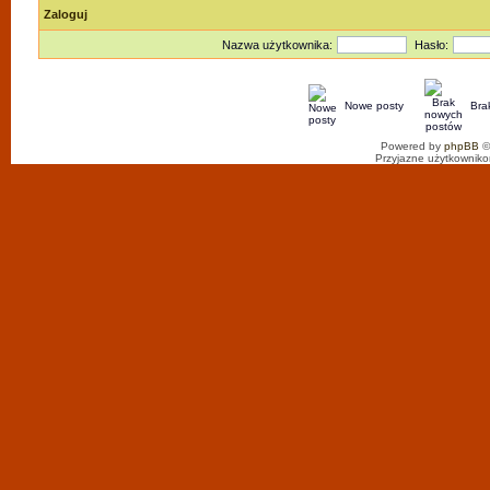
Zaloguj
Nazwa użytkownika:
Hasło:
Nowe posty
Bra
Powered by
phpBB
©
Przyjazne użytkowniko