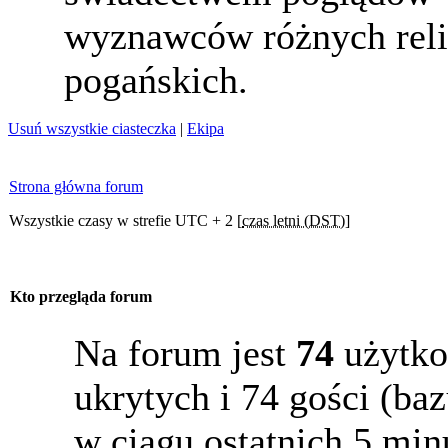
wyznawców różnych reli
pogańskich.
Usuń wszystkie ciasteczka
|
Ekipa
Strona główna forum
Wszystkie czasy w strefie UTC + 2 [
czas letni (DST)
]
Kto przegląda forum
Na forum jest
74
użytko
ukrytych i 74 gości (b
w ciągu ostatnich 5 min