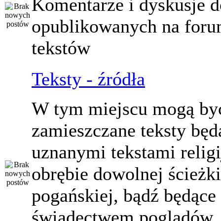
Komentarze i dyskusje d
opublikowanych na for
tekstów
Teksty - źródła
W tym miejscu mogą by
zamieszczane teksty będ
uznanymi tekstami relig
obrębie dowolnej ścieżki
pogańskiej, bądź będące
świadectwem poglądów