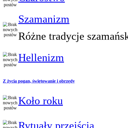
Szamanizm
Różne tradycje szamańs
Hellenizm
Z życia pogan, świętowanie i obrzędy
Koło roku
Rytuały przejścia