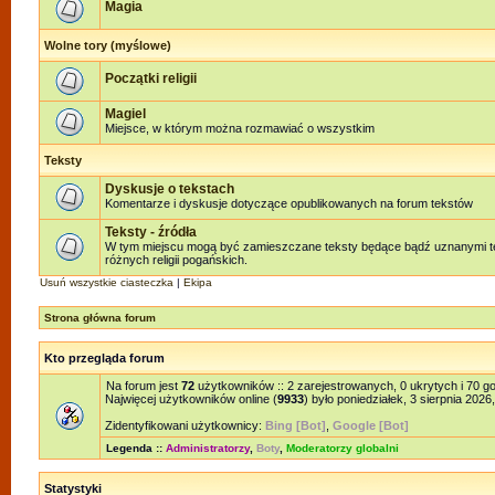
Magia
Wolne tory (myślowe)
Początki religii
Magiel
Miejsce, w którym można rozmawiać o wszystkim
Teksty
Dyskusje o tekstach
Komentarze i dyskusje dotyczące opublikowanych na forum tekstów
Teksty - źródła
W tym miejscu mogą być zamieszczane teksty będące bądź uznanymi te
różnych religii pogańskich.
Usuń wszystkie ciasteczka
|
Ekipa
Strona główna forum
Kto przegląda forum
Na forum jest
72
użytkowników :: 2 zarejestrowanych, 0 ukrytych i 70 g
Najwięcej użytkowników online (
9933
) było poniedziałek, 3 sierpnia 2026
Zidentyfikowani użytkownicy:
Bing [Bot]
,
Google [Bot]
Legenda ::
Administratorzy
,
Boty
,
Moderatorzy globalni
Statystyki