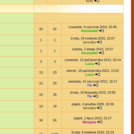
Rork
czwartek, 9 stycznia 2014, 20:45
20
42
Amvaradel
środa, 29 kwietnia 2015, 22:07
1
1
berenika
sobota, 1 lutego 2014, 10:37
1
1
Amvaradel
czwartek, 10 października 2013, 20:14
3
3
Luiza
wtorek, 16 października 2012, 13:52
13
23
Luiza
niedziela, 15 stycznia 2012, 16:17
12
20
Tin
środa, 10 listopada 2010, 19:56
15
28
Tin
piątek, 4 grudnia 2009, 18:36
10
18
berenika
piątek, 2 lipca 2010, 23:17
34
55
Morgana
środa, 6 kwietnia 2016, 22:19