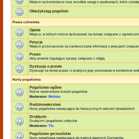
Miejsce na komentarze oraz wszelkie uwagi o spotkaniach, które zostały
Obieżyksiąg pogański
Prawa człowieka
Opinie
Miejsce, w którym można dyskutować na tematy związane z ograniczen
Petycje
Miejsce przeznaczone na zamieszczanie informacji o petycjach związan
Prawo
Akty prawne regulujące sprawy związane z religią
Dyskusja o prawie
Dyskusje na temat prawa i o praktyce jego stosowania w kontekście woln
Nurty pogaństwa
Pogaństwo ogólne
Różne nieokreślone ścieżki pogańskie
Moderator:
Michiru
Rodzimowierstwo
Nurty pogaństwa nawiazujące do historycznych wierzeń słowiańskich
Druidyzm
Druidyzm i pogaństwo celtyckie
Moderator:
Tin
Pogaństwo germańskie
Nurty pogaństwa nawiązujące do tradycji dawnych Germanów