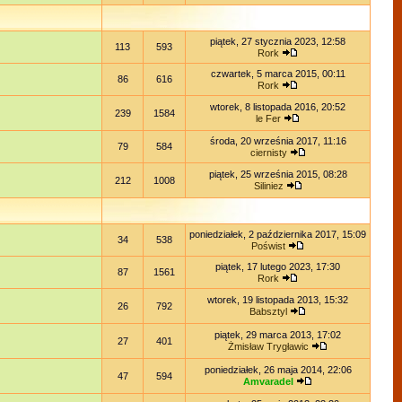
piątek, 27 stycznia 2023, 12:58
113
593
Rork
czwartek, 5 marca 2015, 00:11
86
616
Rork
wtorek, 8 listopada 2016, 20:52
239
1584
le Fer
środa, 20 września 2017, 11:16
79
584
ciernisty
piątek, 25 września 2015, 08:28
212
1008
Siliniez
poniedziałek, 2 października 2017, 15:09
34
538
Poświst
piątek, 17 lutego 2023, 17:30
87
1561
Rork
wtorek, 19 listopada 2013, 15:32
26
792
Babsztyl
piątek, 29 marca 2013, 17:02
27
401
Żmisław Trygławic
poniedziałek, 26 maja 2014, 22:06
47
594
Amvaradel