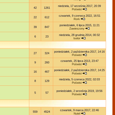
niedziela, 17 września 2017, 20:39
42
1261
Poświst
czwartek, 9 czerwca 2022, 16:51
22
612
Rork
poniedziałek, 6 lipca 2015, 11:21
39
847
Zawieszony
niedziela, 28 grudnia 2014, 00:32
6
23
Iselor
poniedziałek, 2 października 2017, 14:16
27
324
Poświst
czwartek, 25 lipca 2013, 23:47
9
260
Poświst
poniedziałek, 2 października 2017, 14:25
16
467
Poświst
niedziela, 5 czerwca 2022, 02:03
8
129
Poświst
poniedziałek, 2 września 2019, 19:56
5
57
Poświst
czwartek, 9 marca 2017, 22:46
559
4524
Nutel