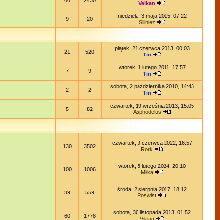
66
2430
Velkan
niedziela, 3 maja 2015, 07:22
9
20
Siliniez
piątek, 21 czerwca 2013, 00:03
21
520
Tin
wtorek, 1 lutego 2011, 17:57
7
9
Tin
sobota, 2 października 2010, 14:43
2
2
Tin
czwartek, 19 września 2013, 15:05
5
82
Asphodelus
czwartek, 9 czerwca 2022, 16:57
130
3502
Rork
wtorek, 6 lutego 2024, 20:10
100
1006
Miłka
środa, 2 sierpnia 2017, 18:12
39
559
Poświst
sobota, 30 listopada 2013, 01:52
60
1778
Viking