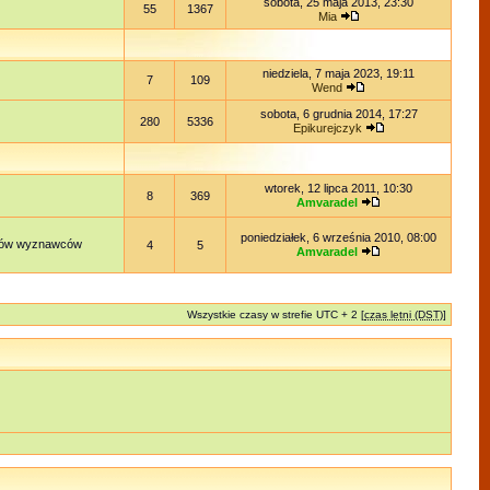
sobota, 25 maja 2013, 23:30
55
1367
Mia
niedziela, 7 maja 2023, 19:11
7
109
Wend
sobota, 6 grudnia 2014, 17:27
280
5336
Epikurejczyk
wtorek, 12 lipca 2011, 10:30
8
369
Amvaradel
poniedziałek, 6 września 2010, 08:00
lądów wyznawców
4
5
Amvaradel
Wszystkie czasy w strefie UTC + 2 [
czas letni (DST)
]