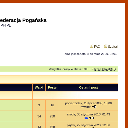
ederacja Pogańska
 PFI PL
FAQ
Szukaj
Teraz jest sobota, 8 sierpnia 2026, 02:42
Wszystkie czasy w strefie UTC + 2 [
czas letni (DST)
]
Wątki
Posty
Ostatni post
poniedziałek, 20 lipca 2009, 13:08
9
16
rawimir
środa, 30 stycznia 2013, 01:43
34
250
Tin
piątek, 27 stycznia 2023, 12:36
13
168