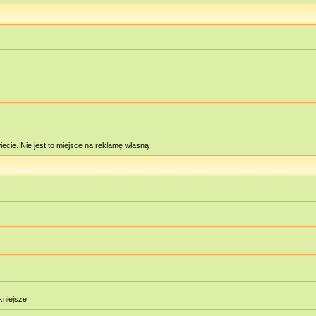
cie. Nie jest to miejsce na reklamę własną.
ękniejsze