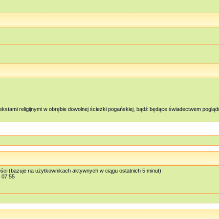
kstami religijnymi w obrębie dowolnej ścieżki pogańskiej, bądź będące świadectwem pog
ości (bazuje na użytkownikach aktywnych w ciągu ostatnich 5 minut)
, 07:55