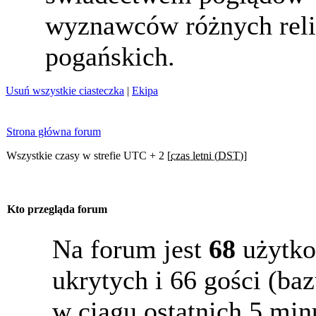
wyznawców różnych reli
pogańskich.
Usuń wszystkie ciasteczka
|
Ekipa
Strona główna forum
Wszystkie czasy w strefie UTC + 2 [
czas letni (DST)
]
Kto przegląda forum
Na forum jest
68
użytko
ukrytych i 66 gości (b
w ciągu ostatnich 5 min