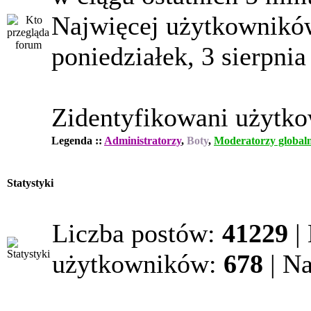
Najwięcej użytkowników
poniedziałek, 3 sierpnia
Zidentyfikowani użytk
Legenda ::
Administratorzy
,
Boty
,
Moderatorzy globaln
Statystyki
Liczba postów:
41229
|
użytkowników:
678
| N