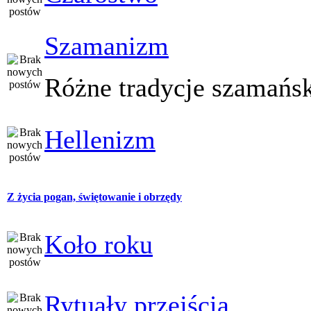
Szamanizm
Różne tradycje szamańs
Hellenizm
Z życia pogan, świętowanie i obrzędy
Koło roku
Rytuały przejścia