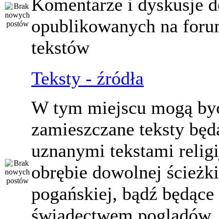
Komentarze i dyskusje d
opublikowanych na for
tekstów
Teksty - źródła
W tym miejscu mogą by
zamieszczane teksty będ
uznanymi tekstami relig
obrębie dowolnej ścieżki
pogańskiej, bądź będące
świadectwem poglądów