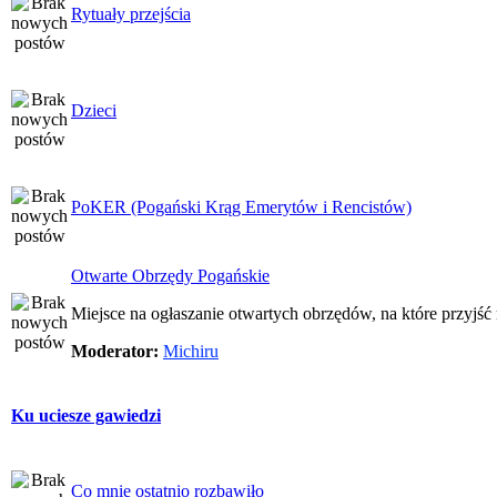
Rytuały przejścia
Dzieci
PoKER (Pogański Krąg Emerytów i Rencistów)
Otwarte Obrzędy Pogańskie
Miejsce na ogłaszanie otwartych obrzędów, na które przyjś
Moderator:
Michiru
Ku uciesze gawiedzi
Co mnie ostatnio rozbawiło