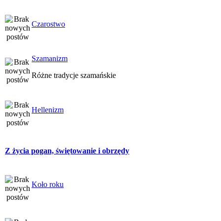
Czarostwo
Szamanizm
Różne tradycje szamańskie
Hellenizm
Z życia pogan, świętowanie i obrzędy
Koło roku