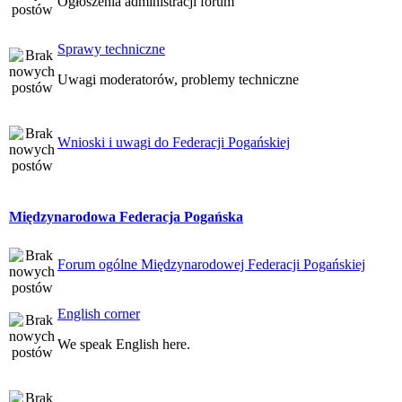
Ogłoszenia administracji forum
Sprawy techniczne
Uwagi moderatorów, problemy techniczne
Wnioski i uwagi do Federacji Pogańskiej
Międzynarodowa Federacja Pogańska
Forum ogólne Międzynarodowej Federacji Pogańskiej
English corner
We speak English here.