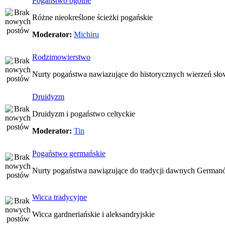
Pogaństwo ogólne
Różne nieokreślone ścieżki pogańskie
Moderator:
Michiru
Rodzimowierstwo
Nurty pogaństwa nawiazujące do historycznych wierzeń sło
Druidyzm
Druidyzm i pogaństwo celtyckie
Moderator:
Tin
Pogaństwo germańskie
Nurty pogaństwa nawiązujące do tradycji dawnych Germa
Wicca tradycyjne
Wicca gardneriańskie i aleksandryjskie