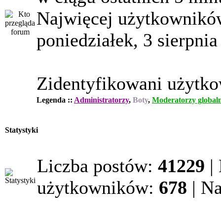
Najwięcej użytkowników
poniedziałek, 3 sierpnia
Zidentyfikowani użytk
Legenda ::
Administratorzy
,
Boty
,
Moderatorzy globaln
Statystyki
Liczba postów:
41229
|
użytkowników:
678
| N