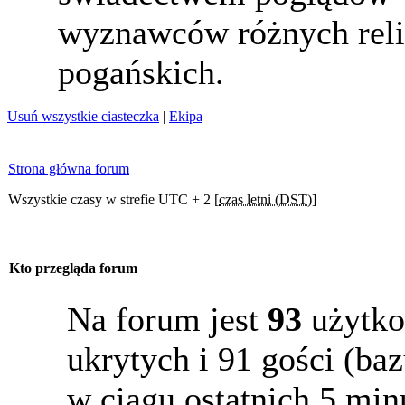
wyznawców różnych reli
pogańskich.
Usuń wszystkie ciasteczka
|
Ekipa
Strona główna forum
Wszystkie czasy w strefie UTC + 2 [
czas letni (DST)
]
Kto przegląda forum
Na forum jest
93
użytko
ukrytych i 91 gości (b
w ciągu ostatnich 5 min