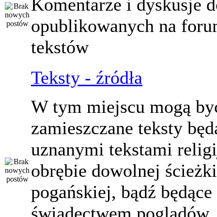
Komentarze i dyskusje d
opublikowanych na for
tekstów
Teksty - źródła
W tym miejscu mogą by
zamieszczane teksty będ
uznanymi tekstami relig
obrębie dowolnej ścieżki
pogańskiej, bądź będące
świadectwem poglądów