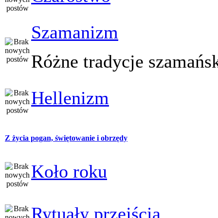
Szamanizm
Różne tradycje szamańs
Hellenizm
Z życia pogan, świętowanie i obrzędy
Koło roku
Rytuały przejścia