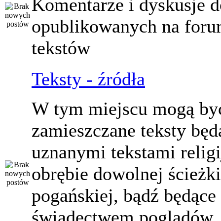
Komentarze i dyskusje d
opublikowanych na for
tekstów
Teksty - źródła
W tym miejscu mogą by
zamieszczane teksty będ
uznanymi tekstami relig
obrębie dowolnej ścieżki
pogańskiej, bądź będące
świadectwem poglądów