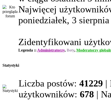
Najwięcej użytkowników
poniedziałek, 3 sierpnia
Zidentyfikowani użytk
Legenda ::
Administratorzy
,
Boty
,
Moderatorzy globaln
Statystyki
Liczba postów:
41229
|
użytkowników:
678
| N