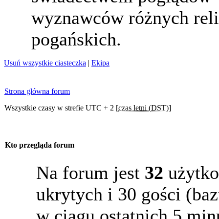
wyznawców różnych reli
pogańskich.
Usuń wszystkie ciasteczka
|
Ekipa
Strona główna forum
Wszystkie czasy w strefie UTC + 2 [
czas letni (DST)
]
Kto przegląda forum
Na forum jest
32
użytko
ukrytych i 30 gości (b
w ciągu ostatnich 5 min