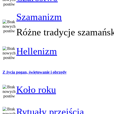
Szamanizm
Różne tradycje szamańs
Hellenizm
Z życia pogan, świętowanie i obrzędy
Koło roku
Rytuały przejścia