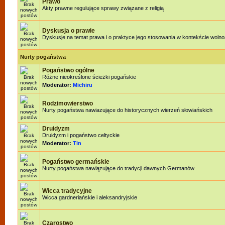
Prawo
Akty prawne regulujące sprawy związane z religią
Dyskusja o prawie
Dyskusje na temat prawa i o praktyce jego stosowania w kontekście wolnoś
Nurty pogaństwa
Pogaństwo ogólne
Różne nieokreślone ścieżki pogańskie
Moderator:
Michiru
Rodzimowierstwo
Nurty pogaństwa nawiazujące do historycznych wierzeń słowiańskich
Druidyzm
Druidyzm i pogaństwo celtyckie
Moderator:
Tin
Pogaństwo germańskie
Nurty pogaństwa nawiązujące do tradycji dawnych Germanów
Wicca tradycyjne
Wicca gardneriańskie i aleksandryjskie
Czarostwo