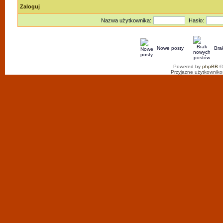
Zaloguj
Nazwa użytkownika:
Hasło:
Nowe posty
Bra
Powered by
phpBB
©
Przyjazne użytkowniko