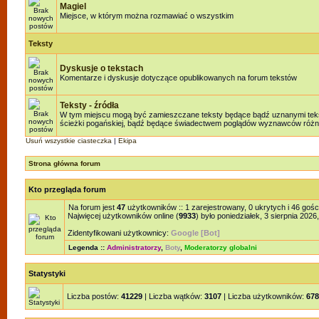
Magiel
Miejsce, w którym można rozmawiać o wszystkim
Teksty
Dyskusje o tekstach
Komentarze i dyskusje dotyczące opublikowanych na forum tekstów
Teksty - źródła
W tym miejscu mogą być zamieszczane teksty będące bądź uznanymi teksta
ścieżki pogańskiej, bądź będące świadectwem poglądów wyznawców różnyc
Usuń wszystkie ciasteczka
|
Ekipa
Strona główna forum
Kto przegląda forum
Na forum jest
47
użytkowników :: 1 zarejestrowany, 0 ukrytych i 46 gośc
Najwięcej użytkowników online (
9933
) było poniedziałek, 3 sierpnia 2026
Zidentyfikowani użytkownicy:
Google [Bot]
Legenda ::
Administratorzy
,
Boty
,
Moderatorzy globalni
Statystyki
Liczba postów:
41229
| Liczba wątków:
3107
| Liczba użytkowników:
678