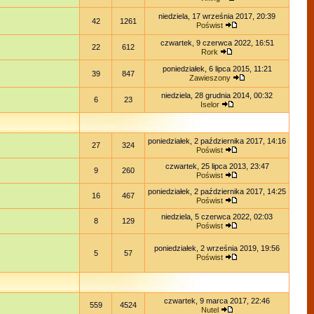
niedziela, 17 września 2017, 20:39
42
1261
Poświst
czwartek, 9 czerwca 2022, 16:51
22
612
Rork
poniedziałek, 6 lipca 2015, 11:21
39
847
Zawieszony
niedziela, 28 grudnia 2014, 00:32
6
23
Iselor
poniedziałek, 2 października 2017, 14:16
27
324
Poświst
czwartek, 25 lipca 2013, 23:47
9
260
Poświst
poniedziałek, 2 października 2017, 14:25
16
467
Poświst
niedziela, 5 czerwca 2022, 02:03
8
129
Poświst
poniedziałek, 2 września 2019, 19:56
5
57
Poświst
czwartek, 9 marca 2017, 22:46
559
4524
Nutel