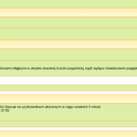
kstami religijnymi w obrębie dowolnej ścieżki pogańskiej, bądź będące świadectwem pog
ości (bazuje na użytkownikach aktywnych w ciągu ostatnich 5 minut)
, 07:55