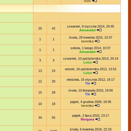
Rork
czwartek, 9 stycznia 2014, 20:45
20
42
Amvaradel
środa, 29 kwietnia 2015, 22:07
1
1
berenika
sobota, 1 lutego 2014, 10:37
1
1
Amvaradel
czwartek, 10 października 2013, 20:14
3
3
Luiza
wtorek, 16 października 2012, 13:52
13
23
Luiza
niedziela, 15 stycznia 2012, 16:17
12
20
Tin
środa, 10 listopada 2010, 19:56
15
28
Tin
piątek, 4 grudnia 2009, 18:36
10
18
berenika
piątek, 2 lipca 2010, 23:17
34
55
Morgana
środa, 6 kwietnia 2016, 22:19