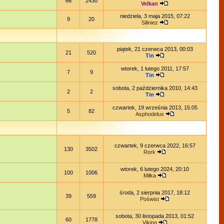
66
2430
Velkan
niedziela, 3 maja 2015, 07:22
9
20
Siliniez
piątek, 21 czerwca 2013, 00:03
21
520
Tin
wtorek, 1 lutego 2011, 17:57
7
9
Tin
sobota, 2 października 2010, 14:43
2
2
Tin
czwartek, 19 września 2013, 15:05
5
82
Asphodelus
czwartek, 9 czerwca 2022, 16:57
130
3502
Rork
wtorek, 6 lutego 2024, 20:10
100
1006
Miłka
środa, 2 sierpnia 2017, 18:12
39
559
Poświst
sobota, 30 listopada 2013, 01:52
60
1778
Viking