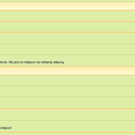
cie. Nie jest to miejsce na reklamę własną.
ękniejsze