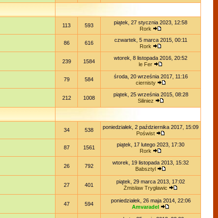
piątek, 27 stycznia 2023, 12:58
113
593
Rork
czwartek, 5 marca 2015, 00:11
86
616
Rork
wtorek, 8 listopada 2016, 20:52
239
1584
le Fer
środa, 20 września 2017, 11:16
79
584
ciernisty
piątek, 25 września 2015, 08:28
212
1008
Siliniez
poniedziałek, 2 października 2017, 15:09
34
538
Poświst
piątek, 17 lutego 2023, 17:30
87
1561
Rork
wtorek, 19 listopada 2013, 15:32
26
792
Babsztyl
piątek, 29 marca 2013, 17:02
27
401
Żmisław Trygławic
poniedziałek, 26 maja 2014, 22:06
47
594
Amvaradel