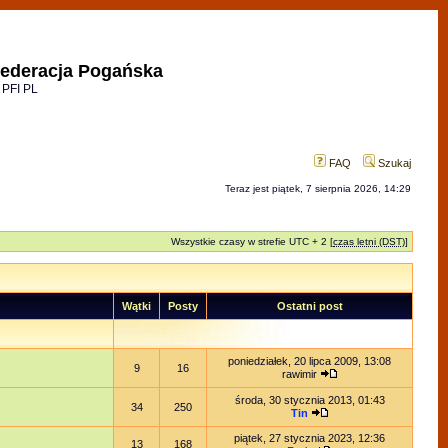
ederacja Pogańska
 PFI PL
FAQ
Szukaj
Teraz jest piątek, 7 sierpnia 2026, 14:29
Wszystkie czasy w strefie UTC + 2 [
czas letni (DST)
]
Wątki
Posty
Ostatni post
poniedziałek, 20 lipca 2009, 13:08
9
16
rawimir
środa, 30 stycznia 2013, 01:43
34
250
Tin
piątek, 27 stycznia 2023, 12:36
13
168