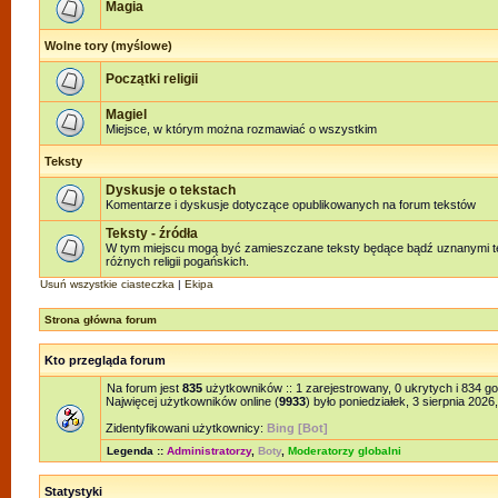
Magia
Wolne tory (myślowe)
Początki religii
Magiel
Miejsce, w którym można rozmawiać o wszystkim
Teksty
Dyskusje o tekstach
Komentarze i dyskusje dotyczące opublikowanych na forum tekstów
Teksty - źródła
W tym miejscu mogą być zamieszczane teksty będące bądź uznanymi te
różnych religii pogańskich.
Usuń wszystkie ciasteczka
|
Ekipa
Strona główna forum
Kto przegląda forum
Na forum jest
835
użytkowników :: 1 zarejestrowany, 0 ukrytych i 834 g
Najwięcej użytkowników online (
9933
) było poniedziałek, 3 sierpnia 2026
Zidentyfikowani użytkownicy:
Bing [Bot]
Legenda ::
Administratorzy
,
Boty
,
Moderatorzy globalni
Statystyki