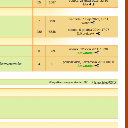
sobota, 25 maja 2013, 23:30
55
1367
Mia
niedziela, 7 maja 2023, 19:11
7
109
Wend
sobota, 6 grudnia 2014, 17:27
280
5336
Epikurejczyk
wtorek, 12 lipca 2011, 10:30
8
369
Amvaradel
poniedziałek, 6 września 2010, 08:00
lądów wyznawców
4
5
Amvaradel
Wszystkie czasy w strefie UTC + 2 [
czas letni (DST)
]