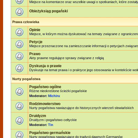
Miejsce na komentarze oraz wszelkie uwagi o spotkaniach, które zostały
Obieżyksiąg pogański
Prawa człowieka
Opinie
Miejsce, w którym można dyskutować na tematy związane z ograniczen
Petycje
Miejsce przeznaczone na zamieszczanie informacji o petycjach związan
Prawo
Akty prawne regulujące sprawy związane z religią
Dyskusja o prawie
Dyskusje na temat prawa i o praktyce jego stosowania w kontekście woln
Nurty pogaństwa
Pogaństwo ogólne
Różne nieokreślone ścieżki pogańskie
Moderator:
Michiru
Rodzimowierstwo
Nurty pogaństwa nawiazujące do historycznych wierzeń słowiańskich
Druidyzm
Druidyzm i pogaństwo celtyckie
Moderator:
Tin
Pogaństwo germańskie
Nurty pogaństwa nawiązujące do tradycji dawnych Germanów