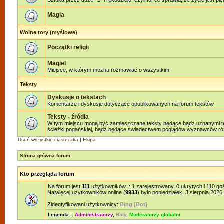
Sztuka przez duże "S" i rękodzieło, czyli to, co sprawia, że życie jest pi
Magia
Wolne tory (myślowe)
Początki religii
Magiel
Miejsce, w którym można rozmawiać o wszystkim
Teksty
Dyskusje o tekstach
Komentarze i dyskusje dotyczące opublikowanych na forum tekstów
Teksty - źródła
W tym miejscu mogą być zamieszczane teksty będące bądź uznanymi teks
ścieżki pogańskiej, bądź będące świadectwem poglądów wyznawców różn
Usuń wszystkie ciasteczka
|
Ekipa
Strona główna forum
Kto przegląda forum
Na forum jest
111
użytkowników :: 1 zarejestrowany, 0 ukrytych i 110 go
Najwięcej użytkowników online (
9933
) było poniedziałek, 3 sierpnia 2026
Zidentyfikowani użytkownicy:
Bing [Bot]
Legenda ::
Administratorzy
,
Boty
,
Moderatorzy globalni