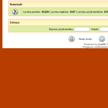
Statystyki
Liczba postów:
41229
| Liczba wątków:
3107
| Liczba użytkowników:
67
Zaloguj
Nazwa użytkownika:
Hasło:
Nowe posty
Powered by
phpBB
©
Przyjazne użytkowniko