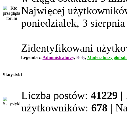
Najwięcej użytkowników
poniedziałek, 3 sierpnia
Zidentyfikowani użytk
Legenda ::
Administratorzy
,
Boty
,
Moderatorzy globaln
Statystyki
Liczba postów:
41229
|
użytkowników:
678
| N