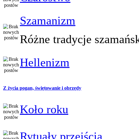
Szamanizm
Różne tradycje szamańs
Hellenizm
Z życia pogan, świętowanie i obrzędy
Koło roku
Rytuały przejścia