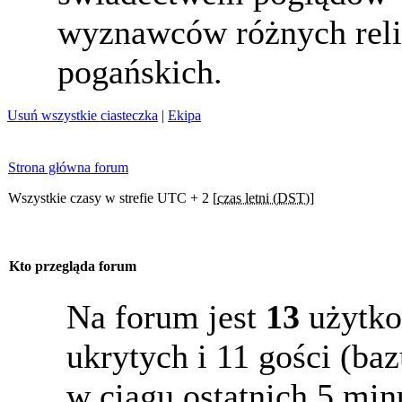
wyznawców różnych reli
pogańskich.
Usuń wszystkie ciasteczka
|
Ekipa
Strona główna forum
Wszystkie czasy w strefie UTC + 2 [
czas letni (DST)
]
Kto przegląda forum
Na forum jest
13
użytko
ukrytych i 11 gości (b
w ciągu ostatnich 5 min