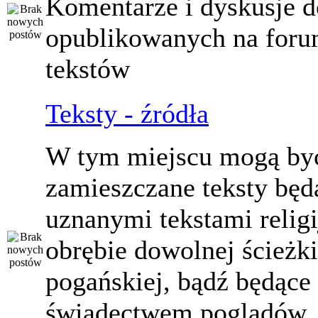
Komentarze i dyskusje d
opublikowanych na for
tekstów
Teksty - źródła
W tym miejscu mogą by
zamieszczane teksty będ
uznanymi tekstami relig
obrębie dowolnej ścieżki
pogańskiej, bądź będące
świadectwem poglądów