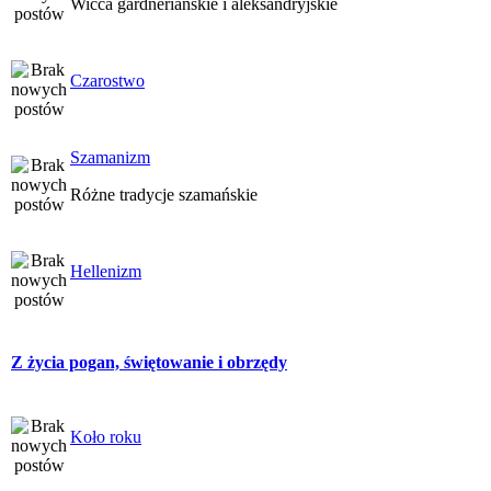
Wicca gardneriańskie i aleksandryjskie
Czarostwo
Szamanizm
Różne tradycje szamańskie
Hellenizm
Z życia pogan, świętowanie i obrzędy
Koło roku