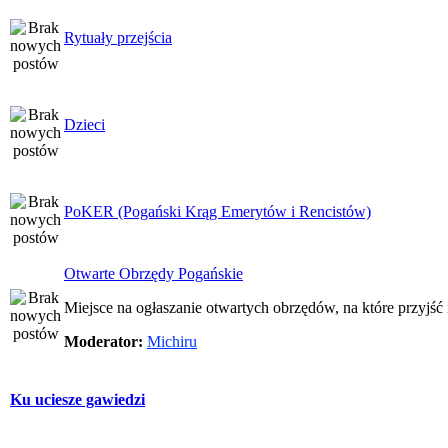
Rytuały przejścia
Dzieci
PoKER (Pogański Krąg Emerytów i Rencistów)
Otwarte Obrzędy Pogańskie
Miejsce na ogłaszanie otwartych obrzędów, na które przyjś
Moderator:
Michiru
Ku uciesze gawiedzi