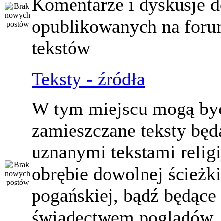
Komentarze i dyskusje d
opublikowanych na for
tekstów
Teksty - źródła
W tym miejscu mogą by
zamieszczane teksty będ
uznanymi tekstami relig
obrębie dowolnej ścieżki
pogańskiej, bądź będące
świadectwem poglądów