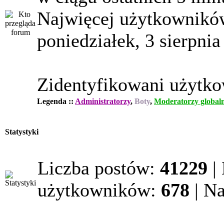
Najwięcej użytkowników
poniedziałek, 3 sierpnia
Zidentyfikowani użytk
Legenda ::
Administratorzy
,
Boty
,
Moderatorzy globaln
Statystyki
Liczba postów:
41229
|
użytkowników:
678
| N