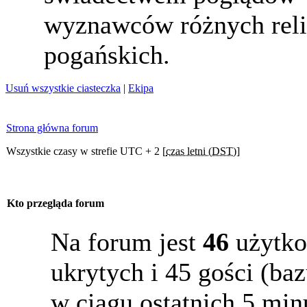
wyznawców różnych reli
pogańskich.
Usuń wszystkie ciasteczka
|
Ekipa
Strona główna forum
Wszystkie czasy w strefie UTC + 2 [
czas letni (DST)
]
Kto przegląda forum
Na forum jest
46
użytko
ukrytych i 45 gości (b
w ciągu ostatnich 5 min