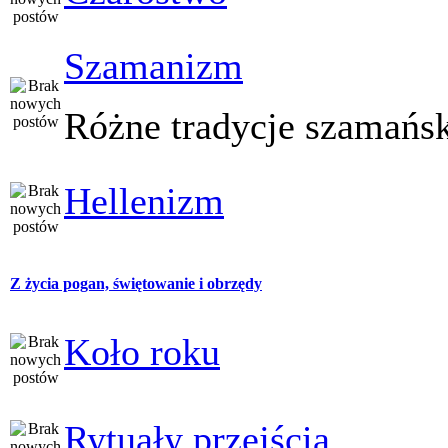
Szamanizm
Różne tradycje szamańs
Hellenizm
Z życia pogan, świętowanie i obrzędy
Koło roku
Rytuały przejścia