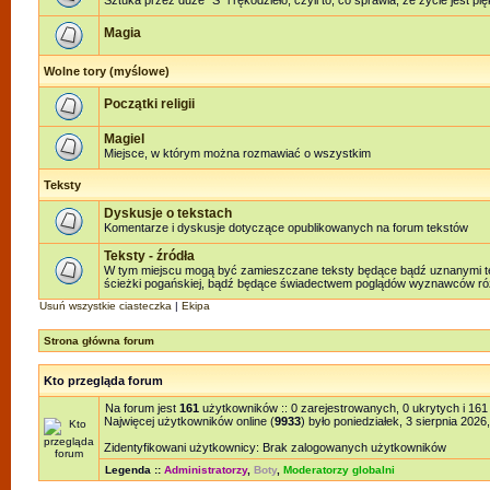
Sztuka przez duże "S" i rękodzieło, czyli to, co sprawia, że życie jest pi
Magia
Wolne tory (myślowe)
Początki religii
Magiel
Miejsce, w którym można rozmawiać o wszystkim
Teksty
Dyskusje o tekstach
Komentarze i dyskusje dotyczące opublikowanych na forum tekstów
Teksty - źródła
W tym miejscu mogą być zamieszczane teksty będące bądź uznanymi teks
ścieżki pogańskiej, bądź będące świadectwem poglądów wyznawców różn
Usuń wszystkie ciasteczka
|
Ekipa
Strona główna forum
Kto przegląda forum
Na forum jest
161
użytkowników :: 0 zarejestrowanych, 0 ukrytych i 161
Najwięcej użytkowników online (
9933
) było poniedziałek, 3 sierpnia 2026
Zidentyfikowani użytkownicy: Brak zalogowanych użytkowników
Legenda ::
Administratorzy
,
Boty
,
Moderatorzy globalni