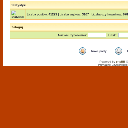
Statystyki
Liczba postów:
41229
| Liczba wątków:
3107
| Liczba użytkowników:
678
Zaloguj
Nazwa użytkownika:
Hasło:
Nowe posty
Powered by
phpBB
©
Przyjazne użytkowniko