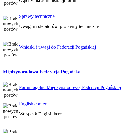
Ogłoszenia administracji forum
Sprawy techniczne
Uwagi moderatorów, problemy techniczne
Wnioski i uwagi do Federacji Pogańskiej
Międzynarodowa Federacja Pogańska
Forum ogólne Międzynarodowej Federacji Pogańskiej
English corner
We speak English here.