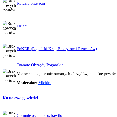
Rytuały przejścia
Dzieci
PoKER (Pogański Krąg Emerytów i Rencistów)
Otwarte Obrzędy Pogańskie
Miejsce na ogłaszanie otwartych obrzędów, na które przyjś
Moderator:
Michiru
Ku uciesze gawiedzi
Co mnie ostatnio rozbawiło