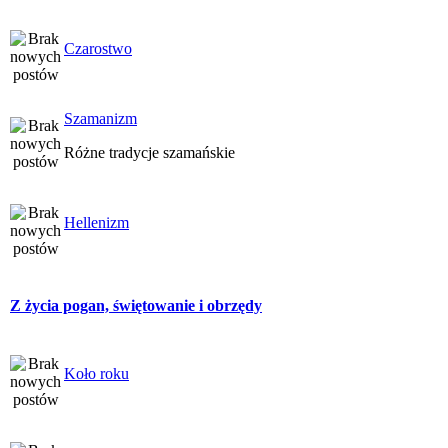
Czarostwo
Szamanizm
Różne tradycje szamańskie
Hellenizm
Z życia pogan, świętowanie i obrzędy
Koło roku