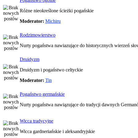
Pogaństwo ogólne
Różne nieokreślone ścieżki pogańskie
Moderator:
Michiru
Rodzimowierstwo
Nurty pogaństwa nawiazujące do historycznych wierzeń sło
Druidyzm
Druidyzm i pogaństwo celtyckie
Moderator:
Tin
Pogaństwo germańskie
Nurty pogaństwa nawiązujące do tradycji dawnych Germa
Wicca tradycyjne
Wicca gardneriańskie i aleksandryjskie