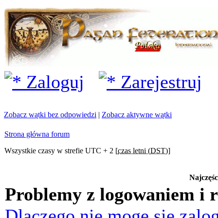
Zaloguj
Zarejestruj
Zobacz wątki bez odpowiedzi
|
Zobacz aktywne wątki
Strona główna forum
Wszystkie czasy w strefie UTC + 2 [
czas letni (DST)
]
Najczęśc
Problemy z logowaniem i r
Dlaczego nie mogę się zalo