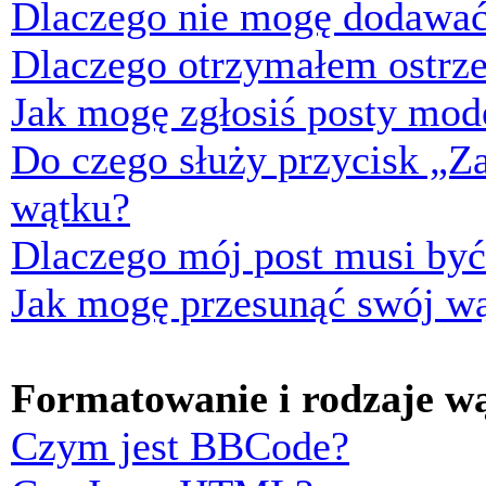
Dlaczego nie mogę dodawać
Dlaczego otrzymałem ostrze
Jak mogę zgłosiś posty mod
Do czego służy przycisk „Z
wątku?
Dlaczego mój post musi by
Jak mogę przesunąć swój w
Formatowanie i rodzaje w
Czym jest BBCode?