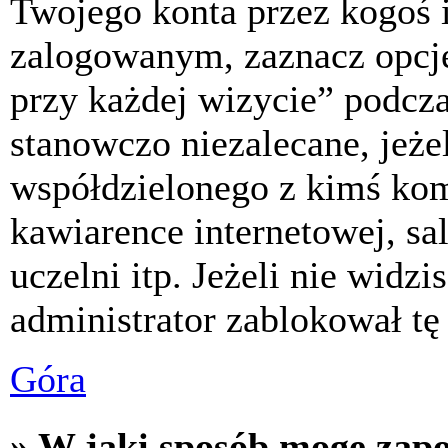
Twojego konta przez kogoś 
zalogowanym, zaznacz opcj
przy każdej wizycie” podczas
stanowczo niezalecane, jeże
współdzielonego z kimś komp
kawiarence internetowej, sa
uczelni itp. Jeżeli nie widzis
administrator zablokował tę
Góra
» W jaki sposób mogę zap