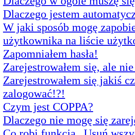
Dlaczego w ogóle muszę się
Dlaczego jestem automaty
W jaki sposób mogę zapobi
użytkownika na liście użyt
Zapomniałem hasła!
Zarejestrowałem się, ale ni
Zarejestrowałem się jakiś cz
zalogować!?!
Czym jest COPPA?
Dlaczego nie mogę się zare
Co robi funkcja „Usuń wszys