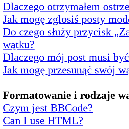
Dlaczego otrzymałem ostrze
Jak mogę zgłosiś posty mod
Do czego służy przycisk „Z
wątku?
Dlaczego mój post musi by
Jak mogę przesunąć swój w
Formatowanie i rodzaje w
Czym jest BBCode?
Can I use HTML?